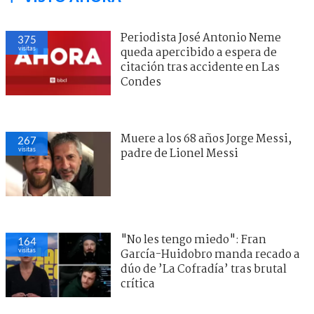
Periodista José Antonio Neme
375
visitas
queda apercibido a espera de
citación tras accidente en Las
Condes
Muere a los 68 años Jorge Messi,
267
visitas
padre de Lionel Messi
"No les tengo miedo": Fran
164
visitas
García-Huidobro manda recado a
dúo de ’La Cofradía’ tras brutal
crítica