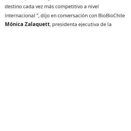
destino cada vez más competitivo a nivel
internacional
”, dijo en conversación con BioBioChile
Mónica Zalaquett
, presidenta ejecutiva de la
Federación de Empresas de Turismo de Chile
(Fedetur).
Según explicó, la recuperación no responde a un
solo factor, sino a la combinación de una mejor
conectividad aérea, el trabajo conjunto entre el
sector público y privado para
posicionar a Chile en
mercados estratégicos y el reconocimiento
internacional
que ha ganado el país en segmentos
como el turismo de naturaleza y aventura. “A ello se
suma una oferta turística cada vez más diversa y
sofisticada, con experiencias gastronómicas,
culturales, patrimoniales, de montaña y