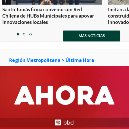
Santo Tomás firma convenio con Red
Imitan a 
Chilena de HUBs Municipales para apoyar
construi
innovaciones locales
innovador
Item
1
MÁS NOTICIAS
item
item
item
of
0
1
2
3
Región Metropolitana
> Última Hora