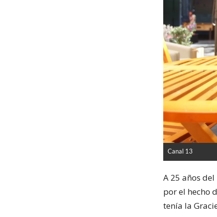
Canal 13
A 25 años del 
por el hecho 
tenía la Graci