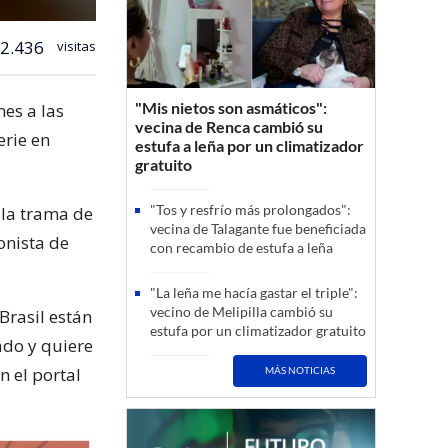
2.436
visitas
"Mis nietos son asmáticos":
nes a las
vecina de Renca cambió su
erie en
estufa a leña por un climatizador
gratuito
"Tos y resfrío más prolongados":
n la trama de
vecina de Talagante fue beneficiada
onista de
con recambio de estufa a leña
"La leña me hacía gastar el triple":
vecino de Melipilla cambió su
Brasil están
estufa por un climatizador gratuito
ado y quiere
n el portal
MÁS NOTICIAS