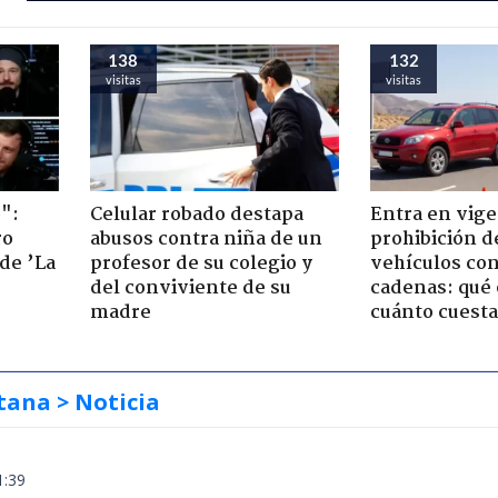
138
132
visitas
visitas
":
Celular robado destapa
Entra en vige
ro
abusos contra niña de un
prohibición d
de ’La
profesor de su colegio y
vehículos con
del conviviente de su
cadenas: qué 
madre
cuánto cuesta
tana
> Noticia
1:39