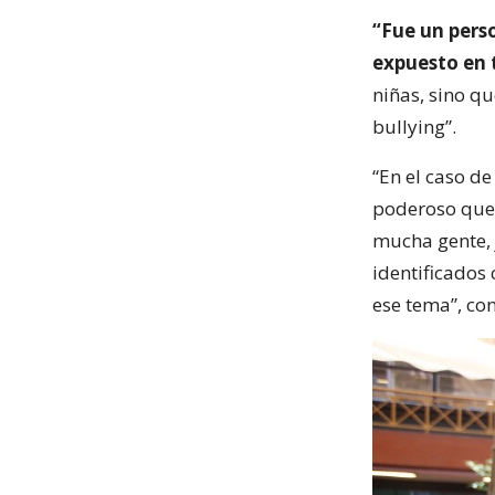
“Fue un pers
expuesto en 
niñas, sino q
bullying”.
“En el caso de
poderoso que 
mucha gente, j
identificados
ese tema”, con