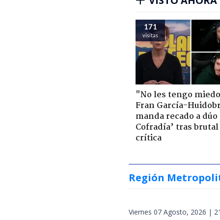
VISTO AHORA
171
visitas
"No les tengo miedo
Fran García-Huidob
manda recado a dúo 
Cofradía’ tras brutal
crítica
Región Metropoli
Viernes 07 Agosto, 2026 | 2