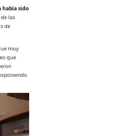
 había sido
 de las
as de
 Fue muy
reo que
ieron
l exponiendo