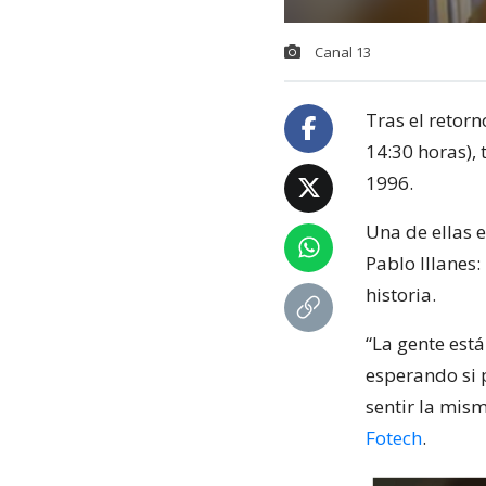
Canal 13
Tras el retorn
14:30 horas), 
1996.
Una de ellas e
Pablo Illanes
historia.
“La gente est
esperando si 
sentir la mism
Fotech
.