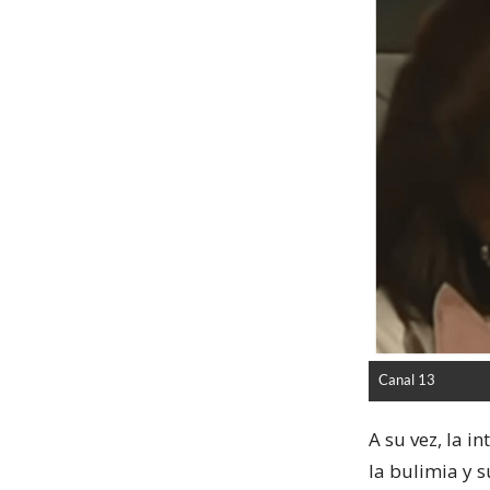
Canal 13
A su vez, la i
la bulimia y s