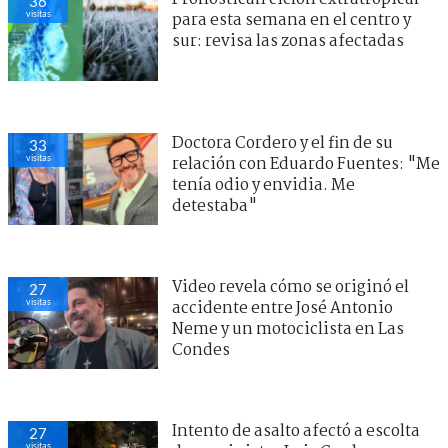
36
visitas
para esta semana en el centro y
sur: revisa las zonas afectadas
Doctora Cordero y el fin de su
33
visitas
relación con Eduardo Fuentes: "Me
tenía odio y envidia. Me
detestaba"
Video revela cómo se originó el
27
visitas
accidente entre José Antonio
Neme y un motociclista en Las
Condes
Intento de asalto afectó a escolta
27
visitas