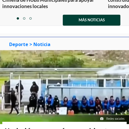
innovaciones locales
innovador
Item
1
MÁS NOTICIAS
item
item
item
of
0
1
2
3
Deporte
> Noticia
Redes sociales