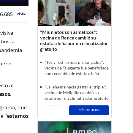
6.685
visitas
"Mis nietos son asmáticos":
visiva
vecina de Renca cambió su
y busca
estufa a leña por un climatizador
gratuito
 pandemia.
"Tos y resfrío más prolongados":
ue se
vecina de Talagante fue beneficiada
con recambio de estufa a leña
cto al
"La leña me hacía gastar el triple":
vecino de Melipilla cambió su
esos.
estufa por un climatizador gratuito
rograma, que
MÁS NOTICIAS
ue
“estamos