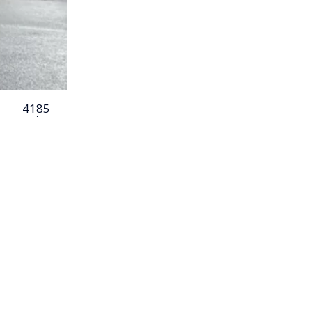
4185
visitas
cidio de un
aladas en
arabineros