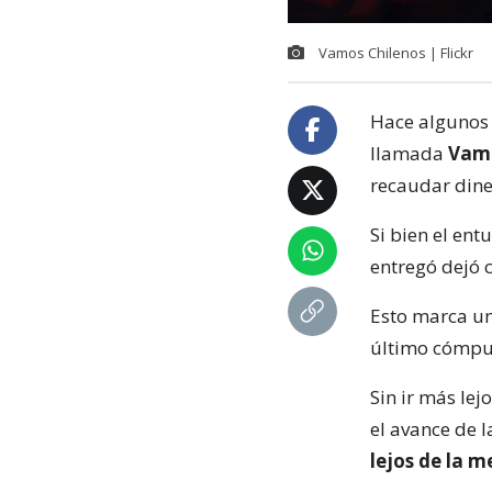
Vamos Chilenos | Flickr
Hace algunos 
llamada
Vamo
recaudar dine
Si bien el ent
entregó dejó c
Esto marca un
último cómput
Sin ir más lej
el avance de 
lejos de la m