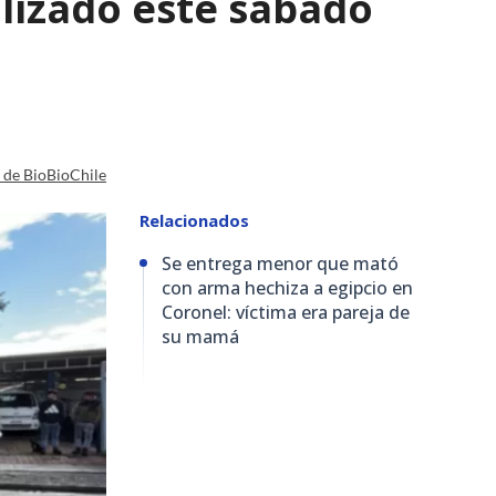
lizado este sábado
a de BioBioChile
Relacionados
Se entrega menor que mató
con arma hechiza a egipcio en
Coronel: víctima era pareja de
su mamá