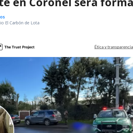
te en Coronel será forma
gos
io El Carbón de Lota
a
Ética y transparenci