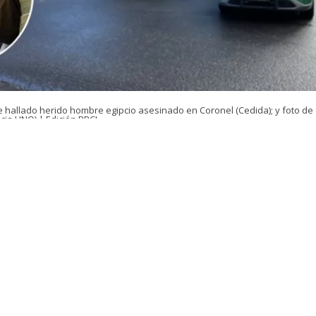
e hallado herido hombre egipcio asesinado en Coronel (Cedida); y foto de
cia UNO) | Edición BBCL
VER RESUMEN
e controlará la detención de un adolescente tras el homi
pcio en Coronel
–
región del Bío Bío
-, el que recibió puñ
discusión familiar.
jo de la conviviente de la víctima, quien se entregó ante
C
dre.