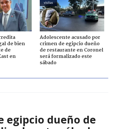
visitas
credita
Adolescente acusado por
gal de bien
crimen de egipcio dueño
te de
de restaurante en Coronel
Kast en
será formalizado este
sábado
e egipcio dueño de