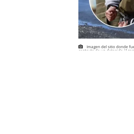
Imagen del sitio donde fu
contexto de un detenido (Agen
Este sábado s
ciudadano egi
medio de una 
El menor es hi
junto a su ma