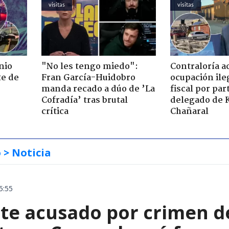
visitas
visitas
nio
"No les tengo miedo":
Contraloría a
te de
Fran García-Huidobro
ocupación ile
manda recado a dúo de ’La
fiscal por par
Cofradía’ tras brutal
delegado de 
crítica
Chañaral
o
> Noticia
5:55
te acusado por crimen d