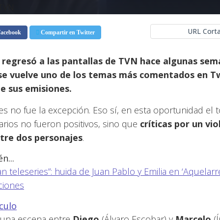
 TVN
URL Corta
Facebook
Compartir en Twitter
regresó a las pantallas de TVN hace algunas sem
e vuelve uno de los temas más comentados en Tw
e sus emisiones.
es no fue la excepción. Eso sí, en esta oportunidad el 
rios no fueron positivos, sino que
críticas por un vi
tre dos personajes
.
n...
an teleseries”: huida de Juan Pablo y Emilia en ‘Aquelarr
ciones
ículo
e una escena entre
Diego
(Álvaro Escobar) y
Marcelo
(Í