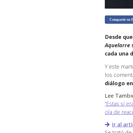
Capturas |
Compartir en 
Desde que 
Aquelarre
s
cada una d
Y este mart
los comenta
diálogo en
Lee Tambié
“Estas sí er
ola de reac
Ir al art
Se trató d