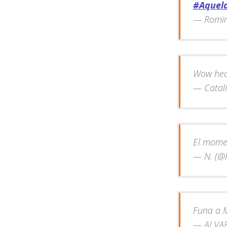
#Aquel
— Romin
Wow hea
— Catal
El momen
— N. (@
Funa a 
— ALVAR