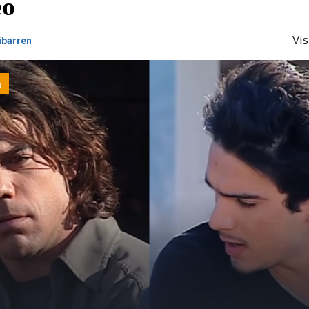
eo
Vis
ribarren
n