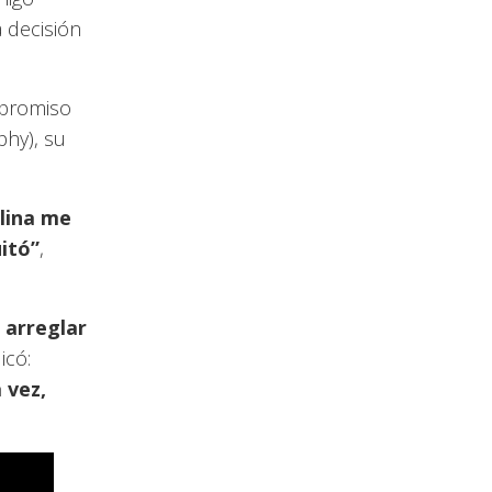
a decisión
mpromiso
phy), su
olina me
uitó”
,
 arreglar
icó:
 vez,