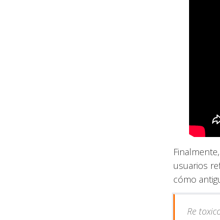
Finalmente,
usuarios re
cómo antig
Re toxic