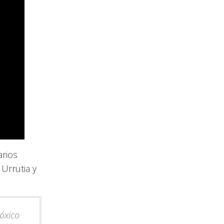
arios
 Urrutia y
tóxico