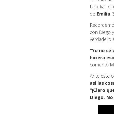
Urrutia), el
de
Emilia
(
Recordemos
con Diego y
verdadero 
“Yo no sé 
hiciera es
comentó Ma
Ante este 
así las cos
“¡Claro qu
Diego. No 