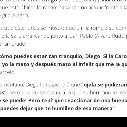
 que este último lo recriminaba por no actuar frente a l
Sigrid Alegría).
 que este lunes se mostró que Emilia rompió su co
 ella salió arrancando junto a Juan Pablo (Álvaro Rudol
enamorado.
cómo puedes estar tan tranquilo, Diego. Si la Car
o yo la mato y después mato al infeliz que me la q
rcelo.
comentario, Diego le respondió que
“ojala se pudieran
as”
, pero que no se podía, a lo que su hermano le repl
e se puede! Pero tení’ que reaccionar de una buena
puedes dejar que te humillen de esa manera”
.