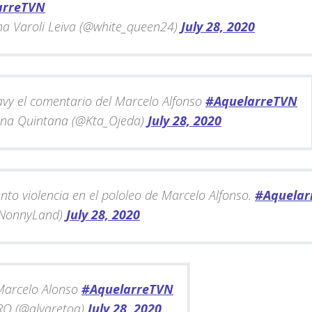
arreTVN
a Varoli Leiva (@white_queen24)
July 28, 2020
vy el comentario del Marcelo Alfonso
#AquelarreTVN
ina Quintana (@Kta_Ojeda)
July 28, 2020
to violencia en el pololeo de Marcelo Alfonso.
#Aquelar
NonnyLand)
July 28, 2020
Marcelo Alonso
#AquelarreTVN
O (@alvaretoa)
July 28, 2020