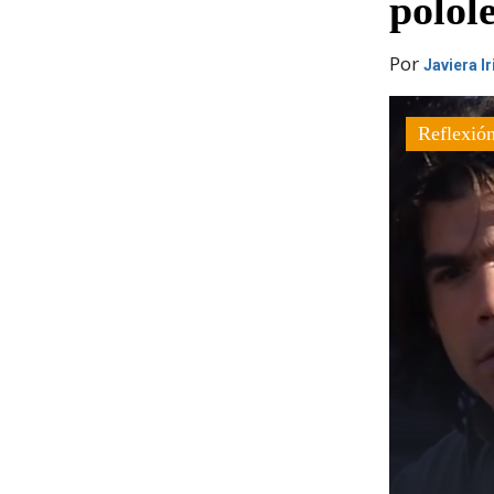
polol
Por
Javiera I
Reflexió