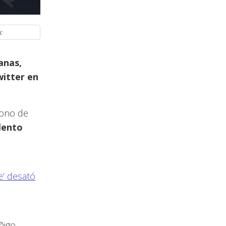
:
anas,
itter en
tono de
olento
e’ desató
ñigo