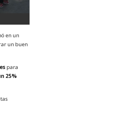
mó en un
grar un buen
es
para
un 25%
stas