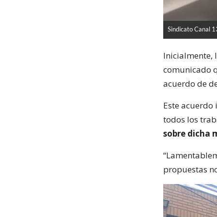
Sindicato Canal 1
Inicialmente, 
comunicado qu
acuerdo de de
Este acuerdo 
todos los tra
sobre dicha 
“Lamentableme
propuestas no 