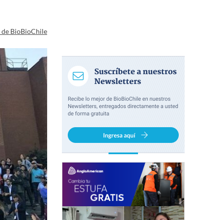
a de BioBioChile