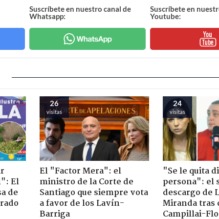
Suscríbete en nuestro canal de
Suscríbete en nuestr
Whatsapp:
Youtube:
26
24
visitas
visitas
ir
El "Factor Mera": el
"Se le quita d
": El
ministro de la Corte de
persona": el 
sa de
Santiago que siempre vota
descargo de 
trado
a favor de los Lavín-
Miranda tras 
Barriga
Campillai-Flo