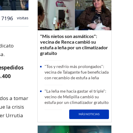
7196
visitas
"Mis nietos son asmáticos":
vecina de Renca cambió su
dicato
estufa a leña por un climatizador
gratuito
a.
"Tos y resfrío más prolongados":
espedidos
vecina de Talagante fue beneficiada
.400
con recambio de estufa a leña
"La leña me hacía gastar el triple":
vecino de Melipilla cambió su
ados a tomar
estufa por un climatizador gratuito
e la crisis
ier Urrutia
MÁS NOTICIAS