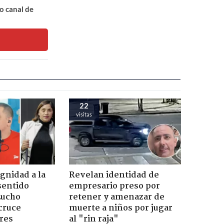
o canal de
22
visitas
ignidad a la
Revelan identidad de
sentido
empresario preso por
Lucho
retener y amenazar de
cruce
muerte a niños por jugar
res
al "rin raja"