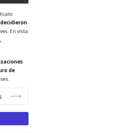
dicato
s
decidieron
es. En vista
,
izaciones
uro de
ses.
s