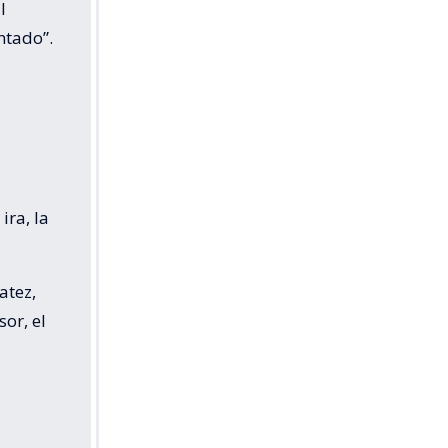
l
ntado”.
ira, la
atez,
sor, el