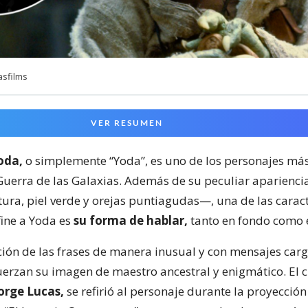
asfilms
VER RESUMEN
oda,
o simplemente “Yoda”, es uno de los personajes más
 Guerra de las Galaxias. Además de su peculiar aparienc
ura, piel verde y orejas puntiagudas—, una de las caract
ine a Yoda es
su forma de hablar,
tanto en fondo como 
ción de las frases de manera inusual y con mensajes car
uerzan su imagen de maestro ancestral y enigmático. El 
orge Lucas,
se refirió al personaje durante la proyección