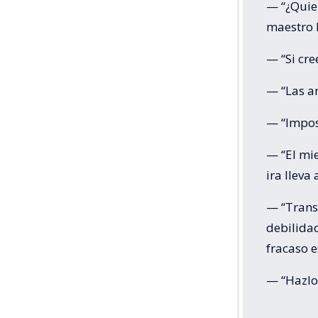
— “¿Quier
maestro h
— “Si cre
— “Las a
— “Imposi
— “El mie
ira lleva 
— “Transm
debilidad
fracaso e
— “Hazlo 