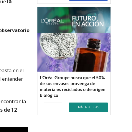
que
la
 observatorio
easta en el
L’Oréal Groupe busca que el 50%
il entender
de sus envases provenga de
materiales reciclados o de origen
biológico
encontrar la
MÁS NOTICIAS
s de 12