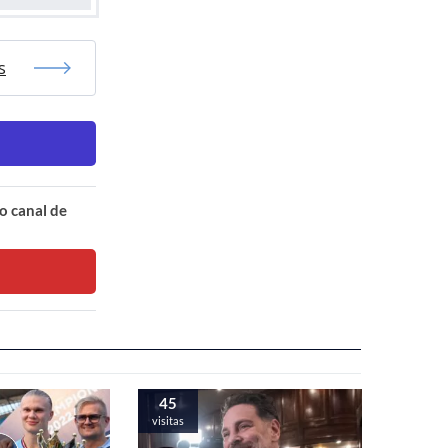
s
o canal de
45
visitas