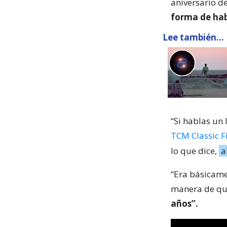
aniversario d
forma de hab
Lee también...
“Si hablas un 
TCM Classic F
lo que dice,
a
“Era básicamen
manera de que
años”.