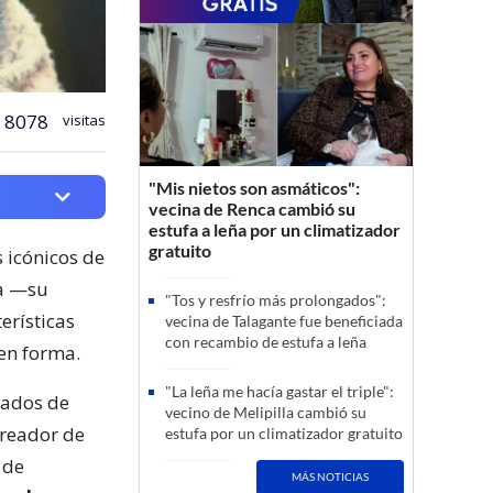
8078
visitas
"Mis nietos son asmáticos":
vecina de Renca cambió su
estufa a leña por un climatizador
gratuito
 icónicos de
ia —su
"Tos y resfrío más prolongados":
erísticas
vecina de Talagante fue beneficiada
con recambio de estufa a leña
en forma.
"La leña me hacía gastar el triple":
gados de
vecino de Melipilla cambió su
creador de
estufa por un climatizador gratuito
 de
MÁS NOTICIAS