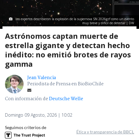
Los expertos describieron la explosión de la supernova SN 2026gzf como un evento
muy breve y difícil de detectar | DW
Astrónomos captan muerte de
estrella gigante y detectan hecho
inédito: no emitió brotes de rayos
gamma
Jean Valencia
Periodista de Prensa en BioBioChile
Con información de
Deutsche Welle
Domingo 09 Agosto, 2026 | 10:02
Seguimos criterios de
Ética y transparencia de BBCL