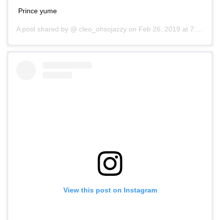
Prince yume
A post shared by @
cleo_ohsojazzy
on
Feb 26, 2019 at 7:09am PST
View this post on Instagram