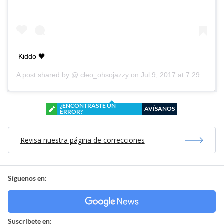
Kiddo 🖤
A post shared by @
cleo_ohsojazzy
on
Jul 9, 2017 at 7:29am PDT
¿ENCONTRASTE UN
AVÍSANOS
ERROR?
Revisa nuestra página de correcciones
Síguenos en:
Suscríbete en: