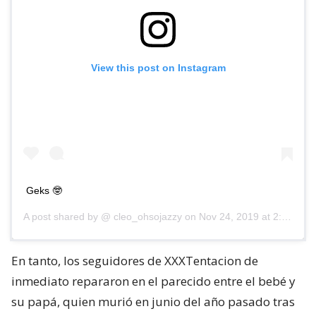
View this post on Instagram
Geks 🤓
A post shared by @
cleo_ohsojazzy
on
Nov 24, 2019 at 2:20pm PST
En tanto, los seguidores de XXXTentacion de
inmediato repararon en el parecido entre el bebé y
su papá, quien murió en junio del año pasado tras