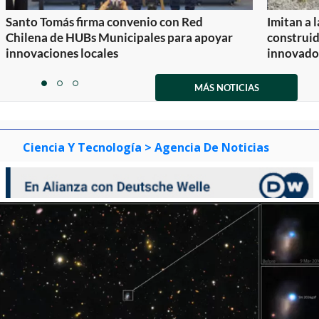
Santo Tomás firma convenio con Red
Imitan a 
Chilena de HUBs Municipales para apoyar
construi
innovaciones locales
innovador
Item
1
MÁS NOTICIAS
item
item
item
of
0
1
2
3
Ciencia Y Tecnología
> Agencia De Noticias