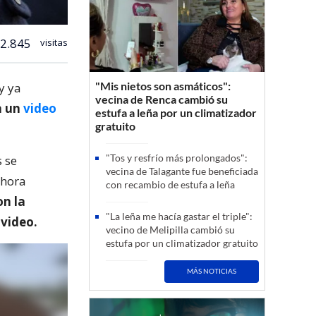
2.845
visitas
"Mis nietos son asmáticos":
y ya
vecina de Renca cambió su
a un
video
estufa a leña por un climatizador
gratuito
"Tos y resfrío más prolongados":
 se
vecina de Talagante fue beneficiada
ahora
con recambio de estufa a leña
on la
"La leña me hacía gastar el triple":
video.
vecino de Melipilla cambió su
estufa por un climatizador gratuito
MÁS NOTICIAS