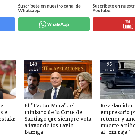
Suscríbete en nuestro canal de
Suscríbete en nuestr
Whatsapp:
Youtube:
143
95
visitas
visitas
de
El "Factor Mera": el
Revelan iden
s e
ministro de la Corte de
empresario p
estafa:
Santiago que siempre vota
retener y am
a favor de los Lavín-
muerte a niño
Barriga
al "rin raja"