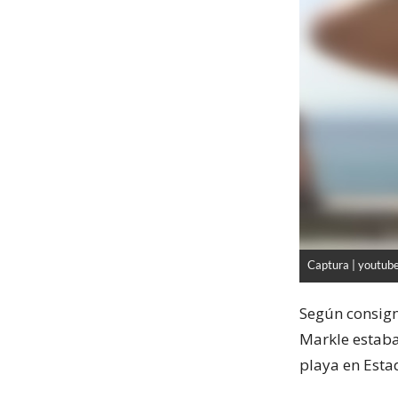
Captura | youtub
Según consig
Markle estaba
playa en Esta