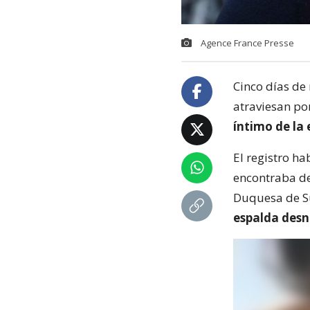
Agence France Presse
Cinco días de
atraviesan po
íntimo de la
El registro h
encontraba de
Duquesa de 
espalda desn