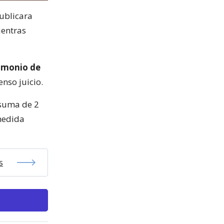
publicara
ientras
imonio de
enso juicio.
 suma de 2
medida
s