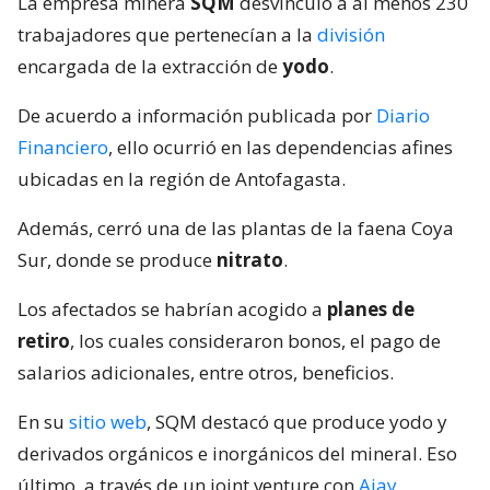
La empresa minera
SQM
desvinculó a al menos 230
trabajadores que pertenecían a la
división
encargada de la extracción de
yodo
.
De acuerdo a información publicada por
Diario
Financiero
, ello ocurrió en las dependencias afines
ubicadas en la región de Antofagasta.
Además, cerró una de las plantas de la faena Coya
Sur, donde se produce
nitrato
.
Los afectados se habrían acogido a
planes de
retiro
, los cuales consideraron bonos, el pago de
salarios adicionales, entre otros, beneficios.
En su
sitio web
, SQM destacó que produce yodo y
derivados orgánicos e inorgánicos del mineral. Eso
último, a través de un joint venture con
Ajay