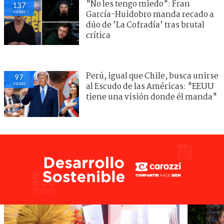
"No les tengo miedo": Fran
137
visitas
García-Huidobro manda recado a
dúo de ’La Cofradía’ tras brutal
crítica
Perú, igual que Chile, busca unirse
97
visitas
al Escudo de las Américas: "EEUU
tiene una visión donde él manda"