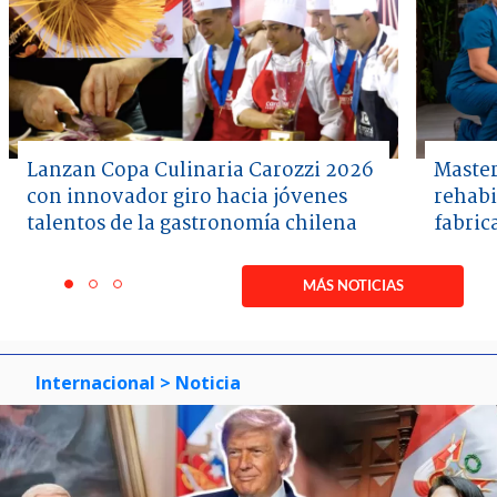
Lanzan Copa Culinaria Carozzi 2026
Master
con innovador giro hacia jóvenes
rehabi
talentos de la gastronomía chilena
fabric
Item
1
MÁS NOTICIAS
item
item
item
of
0
1
2
3
Internacional
> Noticia