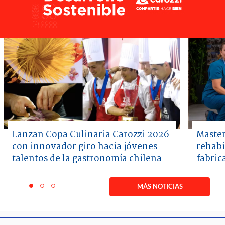
Lanzan Copa Culinaria Carozzi 2026
Master
con innovador giro hacia jóvenes
rehabi
talentos de la gastronomía chilena
fabric
Item
1
MÁS NOTICIAS
item
item
item
of
0
1
2
3