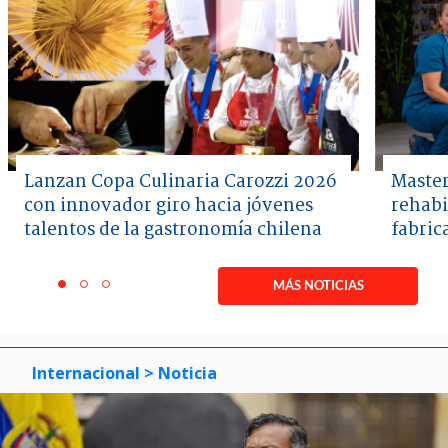
Lanzan Copa Culinaria Carozzi 2026
Master
con innovador giro hacia jóvenes
rehabi
talentos de la gastronomía chilena
fabric
Item
1
MÁS NOTICIAS
item
item
item
of
0
1
2
3
Internacional
> Noticia