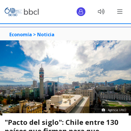
Economía >
Noticia
Agencia UNO
"Pacto del siglo": Chile entre 130
países que firman para que