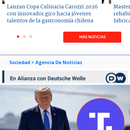
Lanzan Copa Culinaria Carozzi 2026
Master
con innovador giro hacia jóvenes
rehabi
talentos de la gastronomía chilena
fabric
Item
1
MÁS NOTICIAS
item
item
item
of
0
1
2
3
Sociedad
> Agencia De Noticias