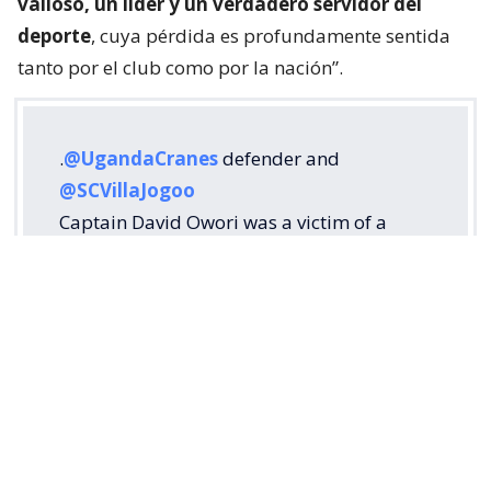
valioso, un líder y un verdadero servidor del
deporte
, cuya pérdida es profundamente sentida
tanto por el club como por la nación”.
.
@UgandaCranes
defender and
@SCVillaJogoo
Captain David Owori was a victim of a
brutal attack by yet to be identified goons
last night near his home in Makindye at
around 8pm.
The club has confirmed that he is critically
injured and currently admitted at Case
clinic.
Our…
pic.twitter.com/hNpxtdUjoC