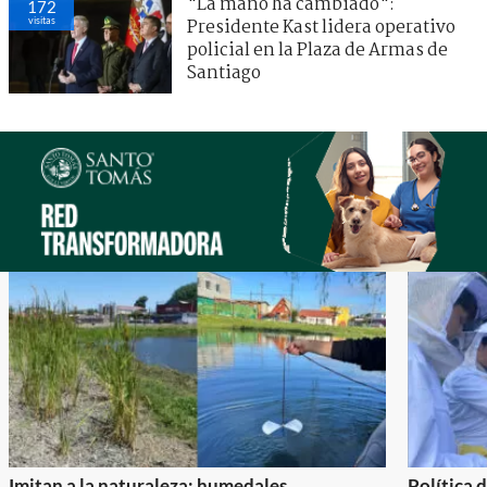
"La mano ha cambiado":
172
visitas
Presidente Kast lidera operativo
policial en la Plaza de Armas de
Santiago
Imitan a la naturaleza: humedales
Política 