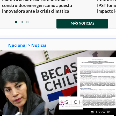
construidos emergen como apuesta
IPST fom
innovadora ante la crisis climática
impacto l
Item
1
MÁS NOTICIAS
item
item
item
of
0
1
2
3
Nacional
> Noticia
Edición BBCL