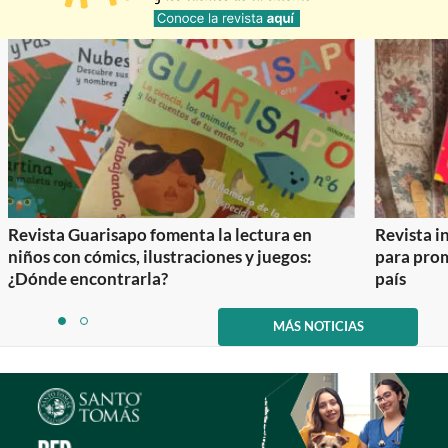
Revista Guarisapo fomenta la lectura en
Revista in
niños con cómics, ilustraciones y juegos:
para prom
¿Dónde encontrarla?
país
Item
1
MÁS NOTICIAS
item
item
of
0
1
2