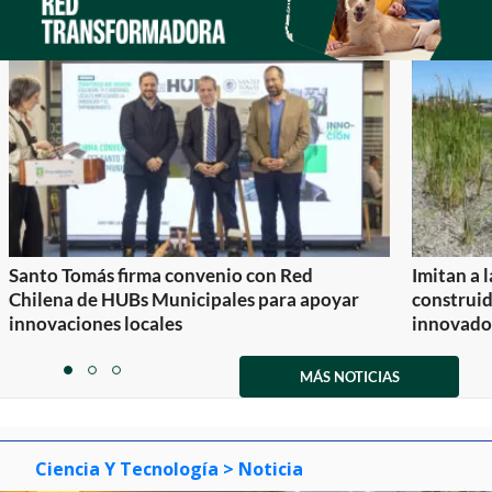
Santo Tomás firma convenio con Red
Imitan a 
Chilena de HUBs Municipales para apoyar
construi
innovaciones locales
innovador
Item
1
MÁS NOTICIAS
item
item
item
of
0
1
2
3
Ciencia Y Tecnología
> Noticia