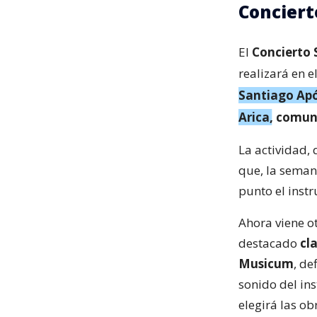
Conciert
El
Concierto 
realizará en e
Santiago Após
Arica, comun
La actividad, 
que, la seman
punto el inst
Ahora viene ot
destacado
cl
Musicum
, de
sonido del in
elegirá las ob