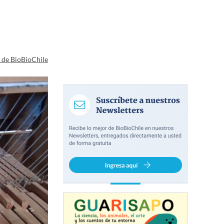
a de BioBioChile