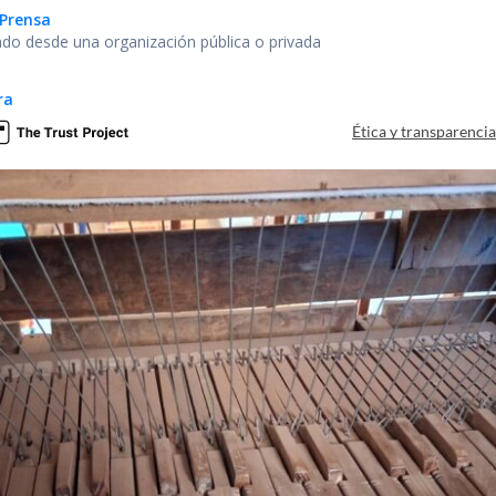
Prensa
o desde una organización pública o privada
ra
Ética y transparenci