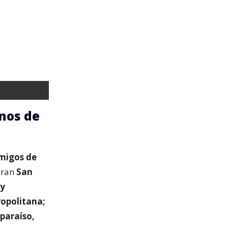
nos de
migos de
deran
San
 y
ropolitana;
paraíso,