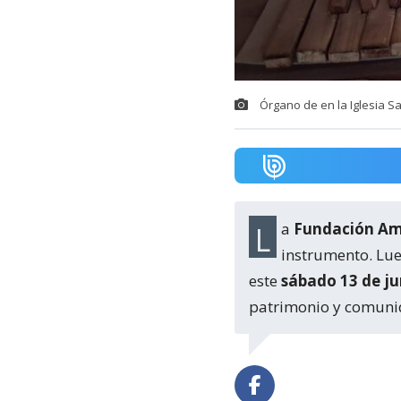
Órgano de en la Iglesia S
La
Fundación Ami
instrumento. Lu
este
sábado 13 de ju
patrimonio y comuni