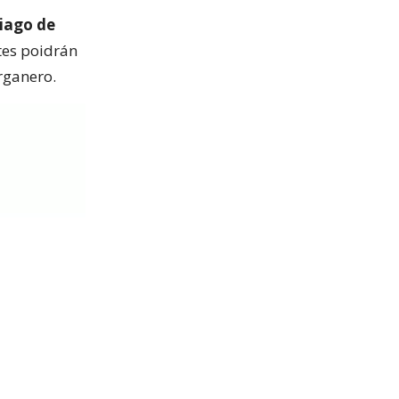
tiago de
tes poidrán
organero.