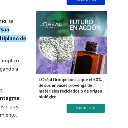
MÁS NOTICIAS
nio
, se
a San
ltiplano de
, implicó
ejando a
L’Oréal Groupe busca que el 50%
de sus envases provenga de
r
,
materiales reciclados o de origen
biológico
 Syntagma
ísticas y
MÁS NOTICIAS
imiento,