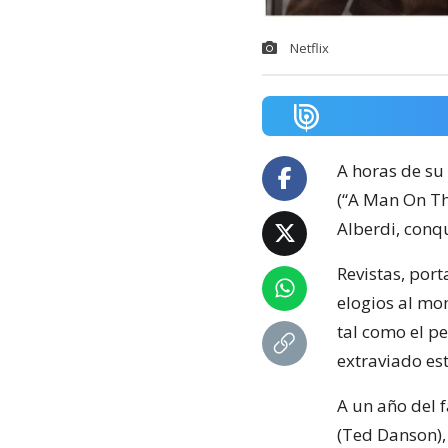
Netflix
A horas de su
(“A Man On Th
Alberdi, conqu
Revistas, por
elogios al mo
tal como el pe
extraviado es
A un año del 
(Ted Danson), 