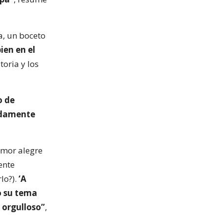
a, un boceto
ien en el
toria y los
o de
ndamente
umor alegre
ente
lo?).
‘A
o su tema
 orgulloso”
,