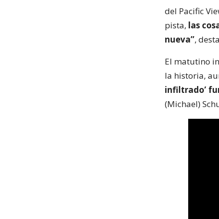
del Pacific Vi
pista,
las cos
nueva”
, dest
El matutino i
la historia, 
infiltrado’ f
(Michael) Schu