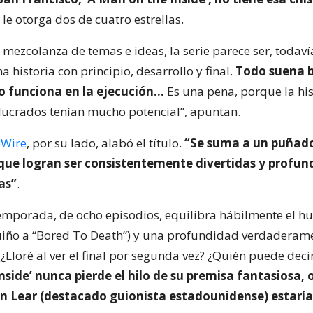
 le otorga dos de cuatro estrellas.
 mezcolanza de temas e ideas, la serie parece ser, todaví
a historia con principio, desarrollo y final.
Todo suena b
no funciona en la ejecución…
Es una pena, porque la his
olucrados tenían mucho potencial”, apuntan.
eWire
, por su lado, alabó el título.
“Se suma a un puñad
que logran ser consistentemente divertidas y profu
as”
.
emporada, de ocho episodios, equilibra hábilmente el h
uiño a “Bored To Death”) y una profundidad verdaderam
¿Lloré al ver el final por segunda vez? ¿Quién puede decir
side’ nunca pierde el hilo de su premisa fantasiosa, 
n Lear (destacado guionista estadounidense) estaría