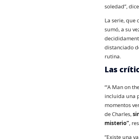
soledad”, dice
La serie, que
sumó, a su vez
decididamente
distanciado d
rutina.
Las crít
“‘A Man on the
incluida una p
momentos ver
de Charles,
si
misterio”
, re
“Existe una va