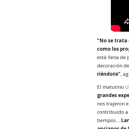
“No se trata 
como los pro
está llena de
decoración de
riéndote”
, a
El matutino
U
grandes expe
nos trajeron 
contribuido a
tiempos…
Lam
ancianos de S