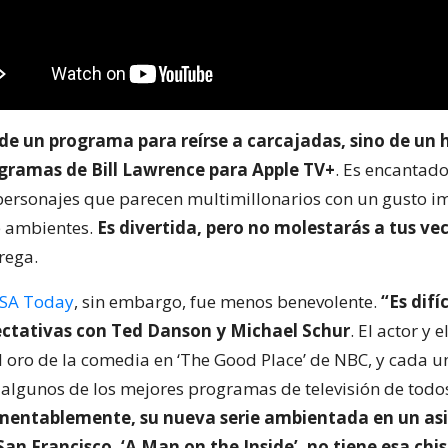
de un programa para reírse a carcajadas, sino de un 
gramas de Bill Lawrence para Apple TV+
. Es encantado
 personajes que parecen multimillonarios con un gusto i
 ambientes.
Es divertida, pero no molestarás a tus ve
grega.
SA Today
, sin embargo, fue menos benevolente.
“Es difí
ctativas con Ted Danson y Michael Schur
. El actor y 
el oro de la comedia en ‘The Good Place’ de NBC, y cada u
 algunos de los mejores programas de televisión de todos
entablemente, su nueva serie ambientada en un asi
an Francisco, ‘A Man on the Inside’, no tiene esa chi