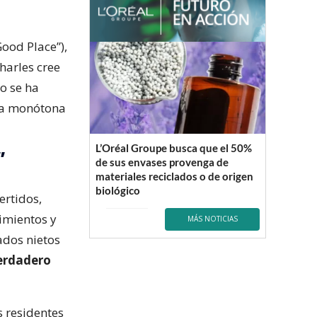
ood Place”),
Charles cree
o se ha
una monótona
L’Oréal Groupe busca que el 50%
”
de sus envases provenga de
materiales reciclados o de origen
biológico
ertidos,
cimientos y
MÁS NOTICIAS
dos nietos
verdadero
s residentes