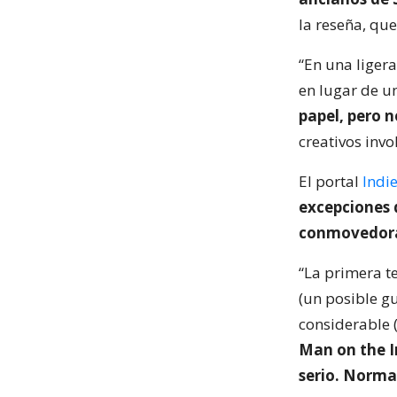
la reseña, que
“En una ligera
en lugar de un
papel, pero 
creativos inv
El portal
Indi
excepciones 
conmovedor
“La primera t
(un posible g
considerable (
Man on the In
serio. Norma