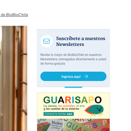
a de BioBioChile