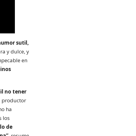
humor sutil,
ra y dulce, y
mpecable en
cinos
cil no tener
el productor
no ha
 los
lo de
spa”
, resume