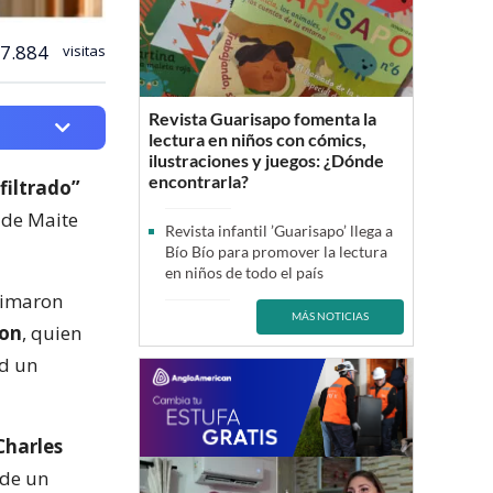
7.884
visitas
Revista Guarisapo fomenta la
lectura en niños con cómics,
ilustraciones y juegos: ¿Dónde
encontrarla?
filtrado”
de Maite
Revista infantil ’Guarisapo’ llega a
Bío Bío para promover la lectura
en niños de todo el país
timaron
MÁS NOTICIAS
on
, quien
ad un
Charles
 de un