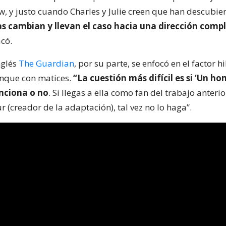
ew, y justo cuando Charles y Julie creen que han descubie
as cambian y llevan el caso hacia una dirección com
acó.
nglés
The Guardian
, por su parte, se enfocó en el factor h
aunque con matices.
“La cuestión más difícil es si ‘Un h
unciona o no
. Si llegas a ella como fan del trabajo anteri
r (creador de la adaptación), tal vez no lo haga”.