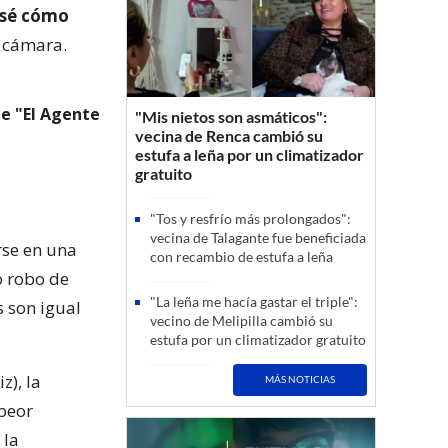
 sé cómo
n cámara.
de "El Agente
"Mis nietos son asmáticos":
vecina de Renca cambió su
estufa a leña por un climatizador
gratuito
"Tos y resfrío más prolongados":
vecina de Talagante fue beneficiada
rse en una
con recambio de estufa a leña
so robo de
"La leña me hacía gastar el triple":
s son igual
vecino de Melipilla cambió su
estufa por un climatizador gratuito
z), la
MÁS NOTICIAS
 peor
 la