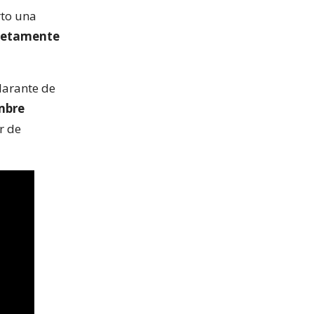
rto una
pletamente
ilarante de
ombre
or de