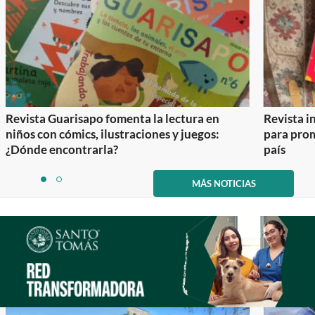
Revista Guarisapo fomenta la lectura en
Revista in
niños con cómics, ilustraciones y juegos:
para prom
¿Dónde encontrarla?
país
Item
1
MÁS NOTICIAS
item
item
of
0
1
2