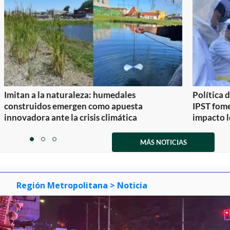
Imitan a la naturaleza: humedales
Política 
construidos emergen como apuesta
IPST fom
innovadora ante la crisis climática
impacto l
Item
1
MÁS NOTICIAS
item
item
item
of
0
1
2
3
Región Metropolitana
> Noticia