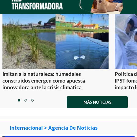
Imitan a la naturaleza: humedales
Política 
construidos emergen como apuesta
IPST fom
innovadora ante la crisis climática
impacto l
Item
1
MÁS NOTICIAS
item
item
item
of
0
1
2
3
Internacional
> Agencia De Noticias