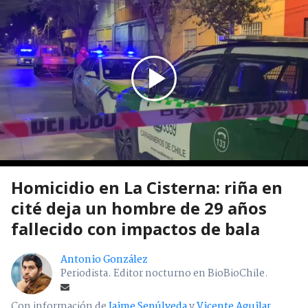
Homicidio en La Cisterna: riña en
cité deja un hombre de 29 años
fallecido con impactos de bala
Antonio González
Periodista. Editor nocturno en BioBioChile.
Con información de
Jaime Sepúlveda
y
Vicente Aguilar