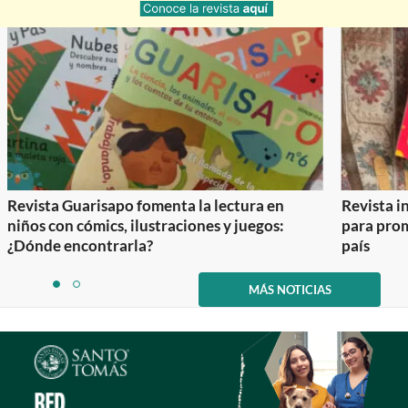
Revista Guarisapo fomenta la lectura en
Revista in
niños con cómics, ilustraciones y juegos:
para prom
¿Dónde encontrarla?
país
Item
1
MÁS NOTICIAS
item
item
of
0
1
2