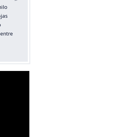
milo
ojas
o
 entre