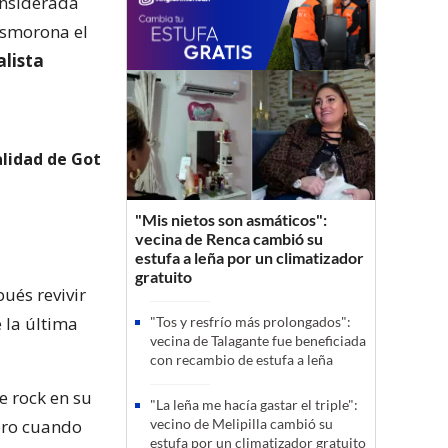
onsiderada
esmorona el
lista
alidad de Got
"Mis nietos son asmáticos":
vecina de Renca cambió su
estufa a leña por un climatizador
gratuito
ués revivir
 la última
"Tos y resfrío más prolongados":
vecina de Talagante fue beneficiada
con recambio de estufa a leña
e rock en su
"La leña me hacía gastar el triple":
cero cuando
vecino de Melipilla cambió su
estufa por un climatizador gratuito