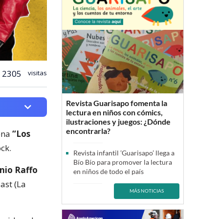
2305
visitas
Revista Guarisapo fomenta la
lectura en niños con cómics,
ilustraciones y juegos: ¿Dónde
encontrarla?
lena
“Los
ck.
Revista infantil ’Guarisapo’ llega a
Bío Bío para promover la lectura
nio Raffo
en niños de todo el país
Nast (La
MÁS NOTICIAS