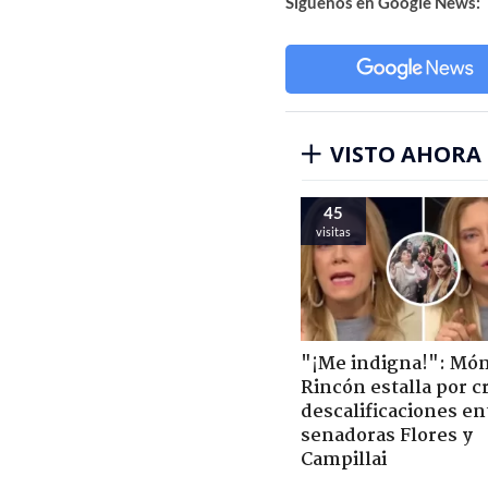
Síguenos en Google News:
VISTO AHORA
45
visitas
"¡Me indigna!": Món
Rincón estalla por c
descalificaciones en
senadoras Flores y
Campillai