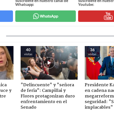
Suscríbete en nuestro canal de
Suscríbete en nuestr
Whatsapp:
Youtube:
40
36
visitas
visitas
ica
"Delincuente" y "señora
Presidente K
ruce y
de feria": Campillai y
en cadena nac
tre
Flores protagonizan duro
megarreform
enfrentamiento en el
seguridad: "
Senado
implacables"