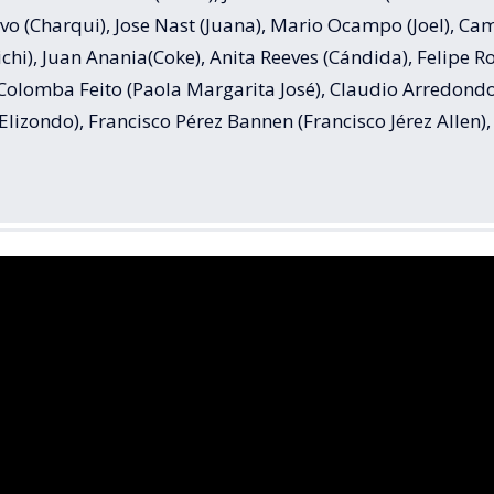
vo (Charqui), Jose Nast (Juana), Mario Ocampo (Joel), Ca
ichi), Juan Anania(Coke), Anita Reeves (Cándida), Felipe R
 Colomba Feito (Paola Margarita José), Claudio Arredond
Elizondo), Francisco Pérez Bannen (Francisco Jérez Allen),