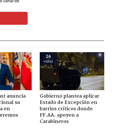
o canal de
26
visitas
ast anuncia
Gobierno plantea aplicar
ional su
Estado de Excepción en
a en
barrios críticos donde
Seremos
FF.AA. apoyen a
Carabineros