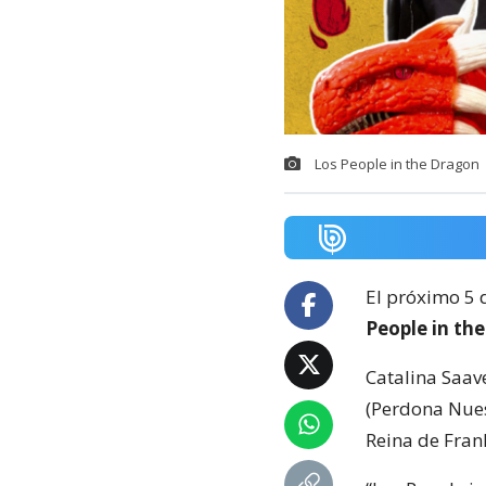
Los People in the Dragon
El próximo 5 d
People in th
Catalina Saav
(Perdona Nue
Reina de Frank