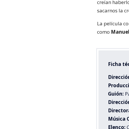
creían haberl
sacarnos la cr
La película c
como
Manuel 
Ficha té
Direcció
Producc
Guión:
P
Direcció
Director
Música O
Elenco:
C