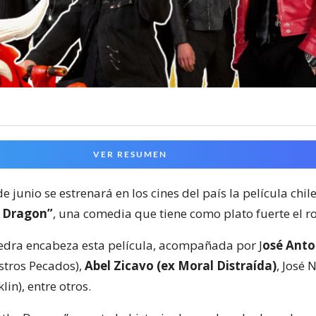
VER RESUMEN
e junio se estrenará en los cines del país la película chi
e Dragon”
, una comedia que tiene como plato fuerte el ro
edra encabeza esta película, acompañada por J
osé Anto
stros Pecados),
Abel Zicavo (ex Moral Distraída)
, José 
lin), entre otros.