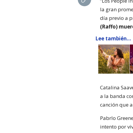
“Los People i
la gran prome
día previo a p
(Raffo) muer
Lee también...
Catalina Saav
a la banda co
canción que a
Pabrlo Greene
intento por v