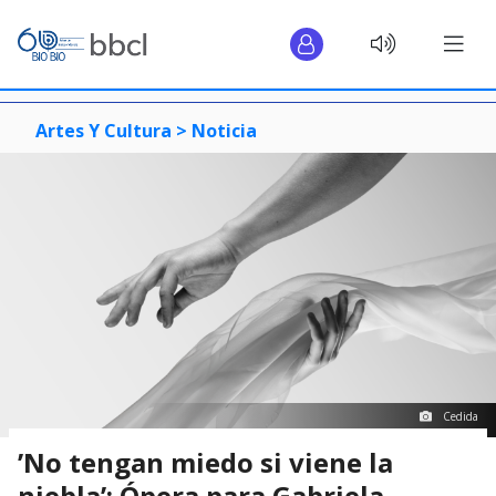
Artes Y Cultura >
Noticia
Cedida
’No tengan miedo si viene la
niebla’: Ópera para Gabriela