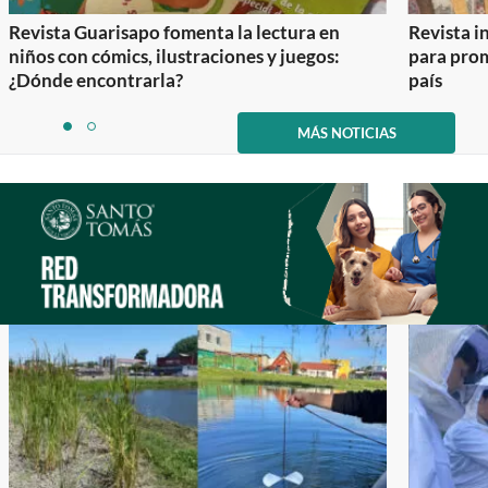
Revista Guarisapo fomenta la lectura en
Revista in
niños con cómics, ilustraciones y juegos:
para prom
¿Dónde encontrarla?
país
Item
1
MÁS NOTICIAS
item
item
of
0
1
2