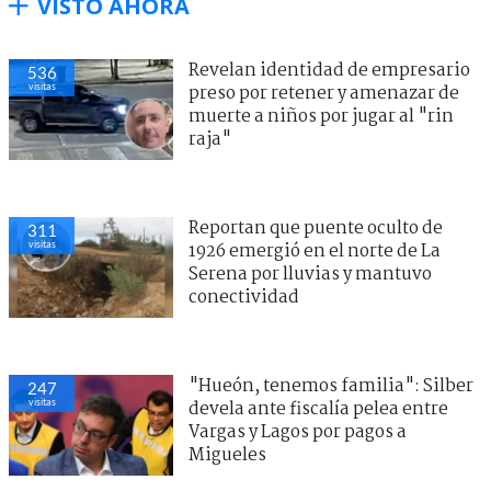
VISTO AHORA
Revelan identidad de empresario
536
visitas
preso por retener y amenazar de
muerte a niños por jugar al "rin
raja"
Reportan que puente oculto de
311
visitas
1926 emergió en el norte de La
Serena por lluvias y mantuvo
conectividad
"Hueón, tenemos familia": Silber
247
visitas
devela ante fiscalía pelea entre
Vargas y Lagos por pagos a
Migueles