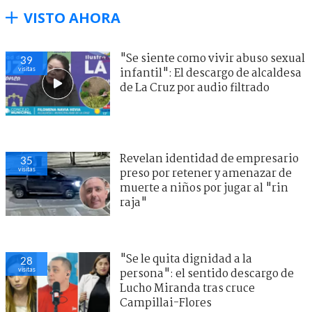
VISTO AHORA
"Se siente como vivir abuso sexual
39
visitas
infantil": El descargo de alcaldesa
de La Cruz por audio filtrado
Revelan identidad de empresario
35
visitas
preso por retener y amenazar de
muerte a niños por jugar al "rin
raja"
"Se le quita dignidad a la
28
visitas
persona": el sentido descargo de
Lucho Miranda tras cruce
Campillai-Flores