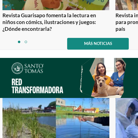
Revista Guarisapo fomenta la lectura en
Revista in
niños con cómics, ilustraciones y juegos:
para prom
¿Dónde encontrarla?
país
Item
1
MÁS NOTICIAS
item
item
of
0
1
2