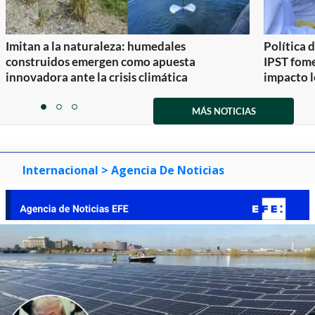
Imitan a la naturaleza: humedales
Política 
construidos emergen como apuesta
IPST fom
innovadora ante la crisis climática
impacto l
Item
1
MÁS NOTICIAS
item
item
item
of
0
1
2
3
Internacional
> Agencia De Noticias