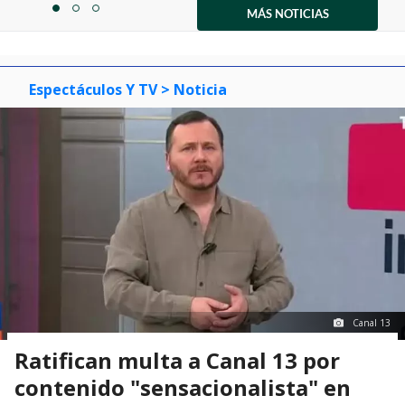
1
MÁS NOTICIAS
item
item
item
of
0
1
2
3
Espectáculos Y TV
> Noticia
Canal 13
Ratifican multa a Canal 13 por
contenido "sensacionalista" en