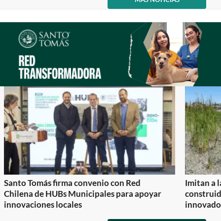
item
item
of
0
1
2
Santo Tomás firma convenio con Red
Imitan a 
Chilena de HUBs Municipales para apoyar
construi
innovaciones locales
innovador
Item