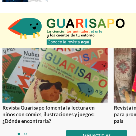
Revista Guarisapo fomenta la lectura en
Revista in
niños con cómics, ilustraciones y juegos:
para prom
¿Dónde encontrarla?
país
Item
1
MÁS NOTICIAS