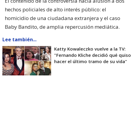
El contenido de la controversia hacía alusión a dos
hechos policiales de alto interés público: el
homicidio de una ciudadana extranjera y el caso
Baby Bandito, de amplia repercusión mediática.
Lee también...
Katty Kowaleczko vuelve a la TV:
"Fernando Kliche decidió qué quiso
hacer el último tramo de su vida"
“El artículo 1 letra g de las citadas Normas
Generales define el
sensacionalismo
como la
‘presentación abusiva de hechos noticiosos o
informativos que busca producir una sensación o
emoción en el telespectador,
o que en su