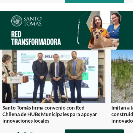
of
0
1
2
Santo Tomás firma convenio con Red
Imitan a 
Chilena de HUBs Municipales para apoyar
construi
innovaciones locales
innovador
Item