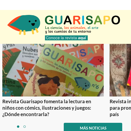
Revista Guarisapo fomenta la lectura en
Revista in
niños con cómics, ilustraciones y juegos:
para prom
¿Dónde encontrarla?
país
Item
1
MÁS NOTICIAS
item
item