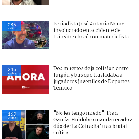
Periodista José Antonio Neme
285
visitas
involucrado en accidente de
tránsito: chocó con motociclista
Dos muertos deja colisión entre
245
visitas
furgón y bus que trasladaba a
jugadores juveniles de Deportes
Temuco
"No les tengo miedo": Fran
169
visitas
García-Huidobro manda recado a
dúo de ’La Cofradía’ tras brutal
crítica