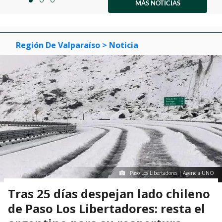
1
MÁS NOTICIAS
item
item
item
of
0
1
2
3
Región De Valparaíso
> Noticia
Paso Los Libertadores | Agencia UNO
Tras 25 días despejan lado chileno
de Paso Los Libertadores: resta el