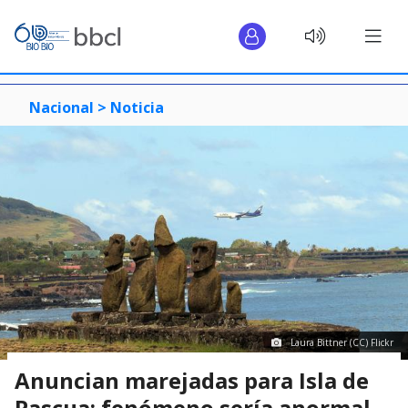
Nacional >
Noticia
Laura Bittner (CC) Flickr
Anuncian marejadas para Isla de
Pascua: fenómeno sería anormal