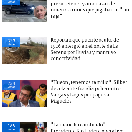
visitas
preso retener y amenazar de
muerte a niños que jugaban al "rin
raja"
Reportan que puente oculto de
333
visitas
1926 emergió en el norte de La
Serena por lluvias y mantuvo
conectividad
"Hueón, tenemos familia": Silber
234
visitas
devela ante fiscalía pelea entre
Vargas y Lagos por pagos a
Migueles
"La mano ha cambiado":
165
visitas
Presidente Kast lidera operativo