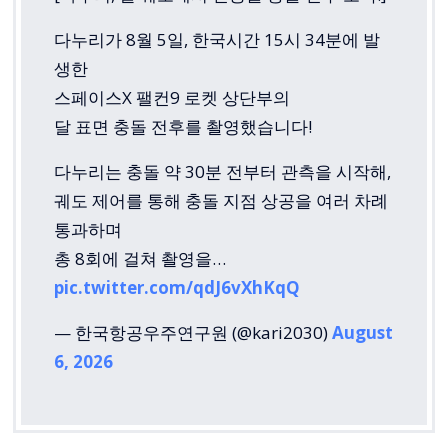
다누리가 8월 5일, 한국시간 15시 34분에 발
생한
스페이스X 팰컨9 로켓 상단부의
달 표면 충돌 전후를 촬영했습니다!
다누리는 충돌 약 30분 전부터 관측을 시작해,
궤도 제어를 통해 충돌 지점 상공을 여러 차례
통과하며
총 8회에 걸쳐 촬영을…
pic.twitter.com/qdJ6vXhKqQ
— 한국항공우주연구원 (@kari2030)
August
6, 2026