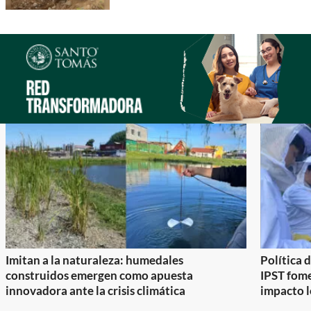
Imitan a la naturaleza: humedales
Política 
construidos emergen como apuesta
IPST fom
innovadora ante la crisis climática
impacto l
Item