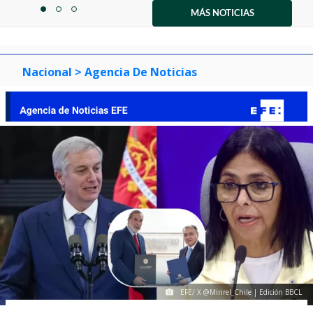
1
MÁS NOTICIAS
item
item
item
of
0
1
2
3
Nacional
> Agencia De Noticias
EFE/ X @Minrel_Chile | Edición BBCL