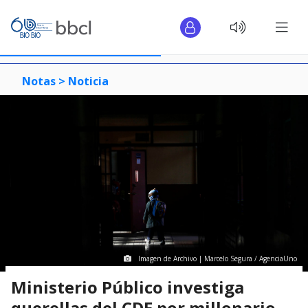
Notas >
Noticia
Imagen de Archivo | Marcelo Segura / AgenciaUno
Ministerio Público investiga
querellas del CDE por millonario