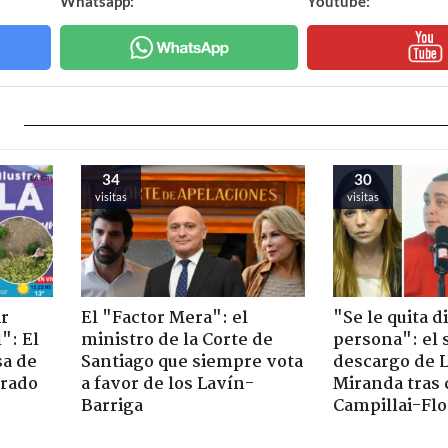
Whatsapp:
Youtube:
34
30
visitas
visitas
ir
El "Factor Mera": el
"Se le quita d
": El
ministro de la Corte de
persona": el 
sa de
Santiago que siempre vota
descargo de 
trado
a favor de los Lavín-
Miranda tras 
Barriga
Campillai-Flo