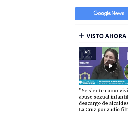
VISTO AHORA
64
visitas
"Se siente como viv
abuso sexual infantil
descargo de alcalde
La Cruz por audio fil