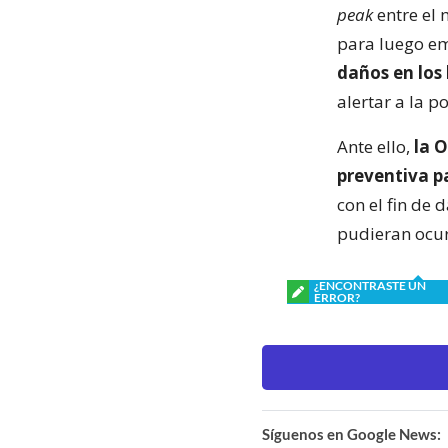
peak
entre el 
para luego em
daños en los
alertar a la p
Ante ello,
la O
preventiva pa
con el fin de 
pudieran ocur
¿ENCONTRASTE UN
ERROR?
Síguenos en Google News: