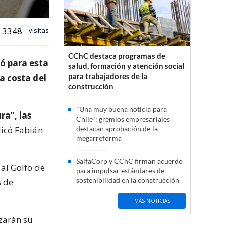
3348
visitas
CChC destaca programas de
ió para esta
salud, formación y atención social
para trabajadores de la
a costa del
construcción
"Una muy buena noticia para
ra”, las
Chile": gremios empresariales
licó Fabián
destacan aprobación de la
megarreforma
SalfaCorp y CChC firman acuerdo
 al Golfo de
para impulsar estándares de
sostenibilidad en la construcción
s de
MÁS NOTICIAS
zarán su