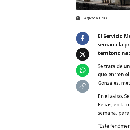
Agencia UNO
El Servicio M
semana la pr
territorio na
Se trata de
un
que en “en e
Gonzáles, met
En el aviso, S
Penas, en la 
semana, para 
“Este fenómen