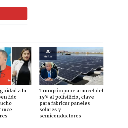
30
visitas
ignidad a la
Trump impone arancel del
sentido
15% al polisilicio, clave
Lucho
para fabricar paneles
cruce
solares y
res
semiconductores