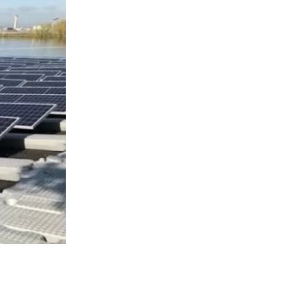
6256
visitas