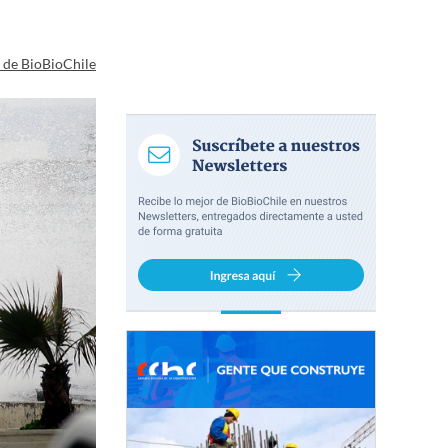
a de BioBioChile