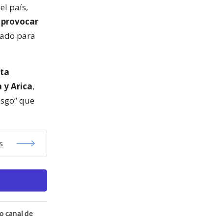
el país,
 provocar
cado para
rta
 y Arica
,
iesgo” que
s
o canal de