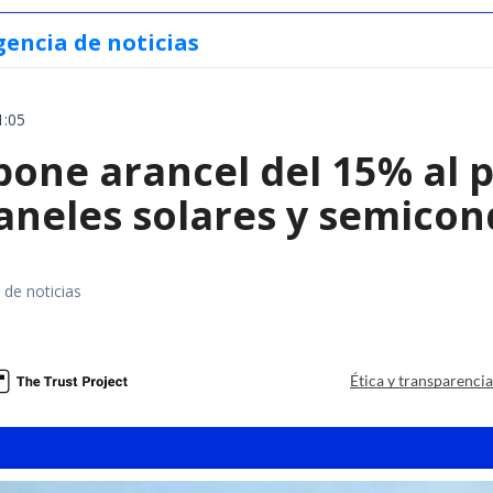
gencia de noticias
1:05
ne arancel del 15% al pol
paneles solares y semico
 de noticias
a
Ética y transparenci