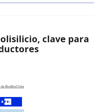
isilicio, clave para
nductores
a de BioBioChile