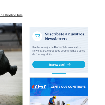
a de BioBioChile