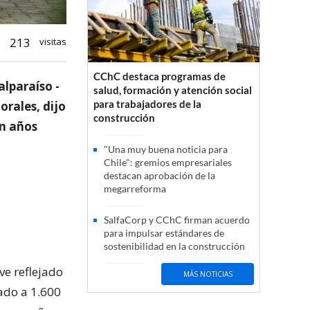
213
visitas
CChC destaca programas de
alparaíso -
salud, formación y atención social
para trabajadores de la
rales, dijo
construcción
en años
"Una muy buena noticia para
Chile": gremios empresariales
destacan aprobación de la
megarreforma
SalfaCorp y CChC firman acuerdo
para impulsar estándares de
sostenibilidad en la construcción
ve reflejado
MÁS NOTICIAS
ado a 1.600