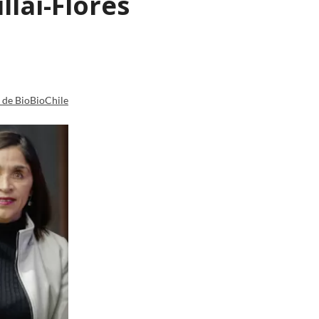
lai-Flores
a de BioBioChile