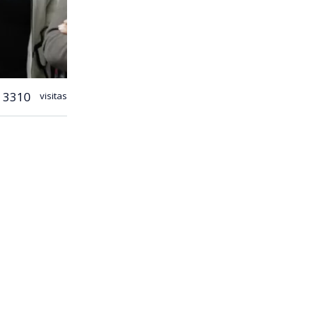
3310
visitas
a hacer un
lores (RN) y
el
ente un
e palabras