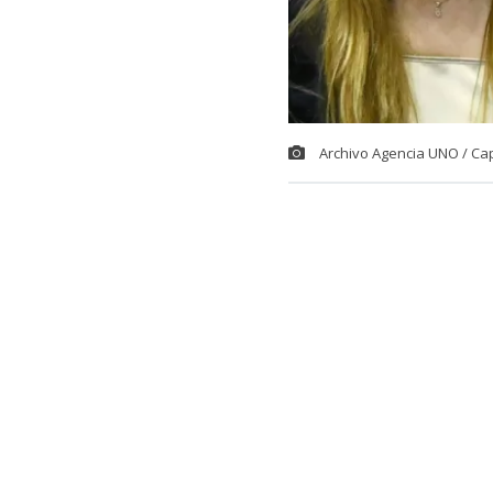
Archivo Agencia UNO / Ca
El comediant
potente descar
Fabiola Campil
Fue en el espa
comediante p
comentario de