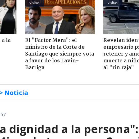
visitas
visitas
 a la
El "Factor Mera": el
Revelan iden
o
ministro de la Corte de
empresario p
Santiago que siempre vota
retener y am
a favor de los Lavín-
muerte a niño
Barriga
al "rin raja"
> Noticia
:57
ta dignidad a la persona"