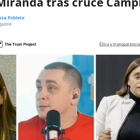
iranda tras cruce Campil
oza Poblete
gazine
Ética y transparenci