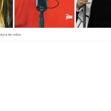
ptura de video
VER RESUMEN
e Lucho Miranda dejó un momento el humor de lado par
go tras los recientes dichos entre las senadoras Camila F
lai (IND).
cio ‘
No hacemos uno
‘ del canal Somos Fabulosos, donde 
idió un momento de seriedad para abordar detalladam
 la senadora Flores en medio de su tenso intercambio d