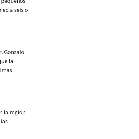
s pequeños
eo a seis o
r, Gonzalo
que la
ximas
n la región
 las