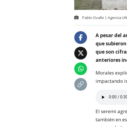
Pablo Ovalle | Agencia U
A pesar del a
que subieron
que son cifr
anteriores in
Morales expli
impactando in
El seremi agre
también en es