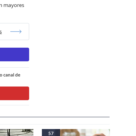
con mayores
s
o canal de
57