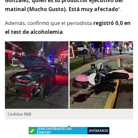
González, quien es su productor ejecutivo del
matinal (Mucho Gusto). Está muy afectado
”.
Además, confirmó que el periodista
registró 0,0 en
el test de alcoholemia
.
Cedidas RBB
¿ENCONTRASTE UN
AVÍSANOS
ERROR?