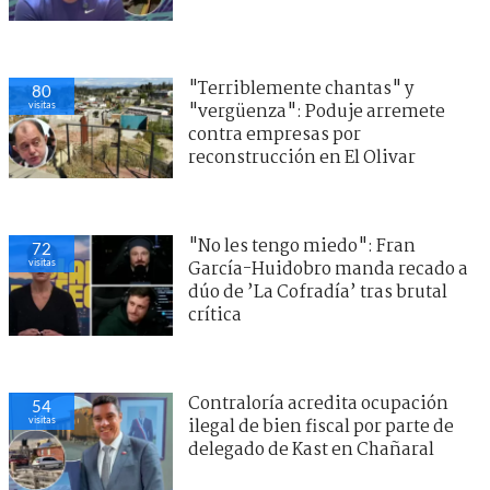
"Terriblemente chantas" y
82
visitas
"vergüenza": Poduje arremete
contra empresas por
reconstrucción en El Olivar
"No les tengo miedo": Fran
74
visitas
García-Huidobro manda recado a
dúo de ’La Cofradía’ tras brutal
crítica
Contraloría acredita ocupación
58
visitas
ilegal de bien fiscal por parte de
delegado de Kast en Chañaral