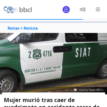
Notas >
Noticia
Carolina Reyes (BBCL)
Mujer murió tras caer de
cuadrimoto en accidente cerca de