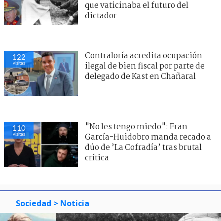
que vaticinaba el futuro del
dictador
Contraloría acredita ocupación
122
visitas
ilegal de bien fiscal por parte de
delegado de Kast en Chañaral
"No les tengo miedo": Fran
110
visitas
García-Huidobro manda recado a
dúo de ’La Cofradía’ tras brutal
crítica
Sociedad
> Noticia