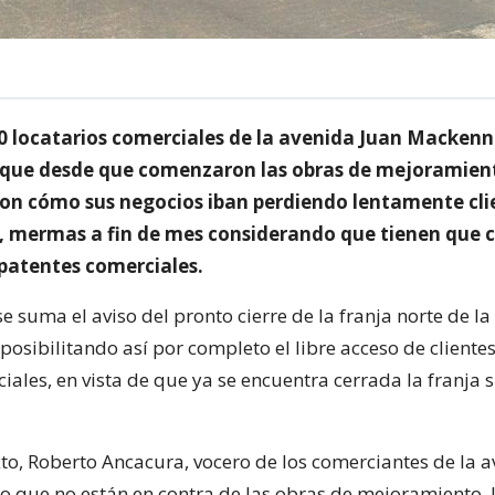
0 locatarios comerciales de la avenida Juan Mackenn
que desde que comenzaron las obras de mejoramien
ron cómo sus negocios iban perdiendo lentamente clie
, mermas a fin de mes considerando que tienen que 
patentes comerciales.
 se suma el aviso del pronto cierre de la franja norte de l
sibilitando así por completo el libre acceso de clientes
iales, en vista de que ya se encuentra cerrada la franja s
xto, Roberto Ancacura, vocero de los comerciantes de la 
o que no están en contra de las obras de mejoramiento, 