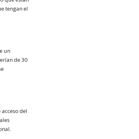
ue tengan el
de un
serían de 30
se
 acceso del
ales
onal.