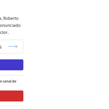
a, Roberto
pronunciado
ctor.
s
o canal de