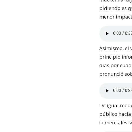
pidiendo es qu
menor impacto
Asimismo, el 
principio info
días por cuadr
pronunció sob
De igual modo
público hacia
comerciales se