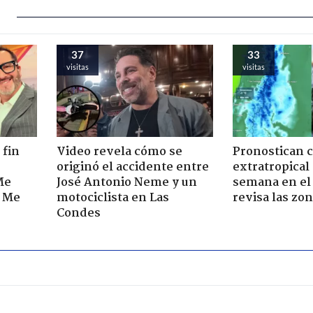
37
33
visitas
visitas
 fin
Video revela cómo se
Pronostican c
originó el accidente entre
extratropical
Me
José Antonio Neme y un
semana en el 
. Me
motociclista en Las
revisa las zo
Condes