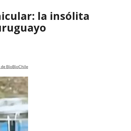
ular: la insólita
 uruguayo
a de BioBioChile