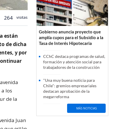
264
visitas
Gobierno anuncia proyecto que
a están
amplía cupos para el Subsidio a la
Tasa de Interés Hipotecaria
to de dicha
ntes, y por
CChC destaca programas de salud,
continuar
formación y atención social para
trabajadores de la construcción
"Una muy buena noticia para
a avenida
Chile": gremios empresariales
 a los
destacan aprobación de la
megarreforma
ur de la
MÁS NOTICIAS
avenida Juan
lo que están