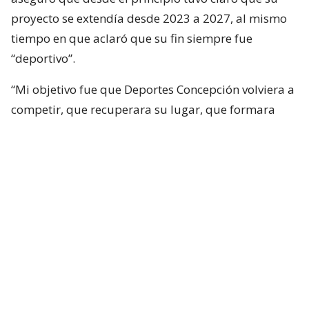
proyecto se extendía desde 2023 a 2027, al mismo
tiempo en que aclaró que su fin siempre fue
“deportivo”.
“Mi objetivo fue que Deportes Concepción volviera a
competir, que recuperara su lugar, que formara
jugadores, que creciera institucionalmente y que
pudiera aspirar nuevamente a grandes objetivos
deportivos. Nunca mi horizonte fueron los campos
deportivos del Club Social”, aseguró.
En ese sentido, insistió: “Nunca busqué quedarme
con ellos. Nunca estuvieron dentro de mi proyecto.
Nunca fueron parte de lo que vine a buscar a
Deportes Concepción. Cuando llegué, mi
preocupación era el fútbol. Y sigue siendo el fútbol”.