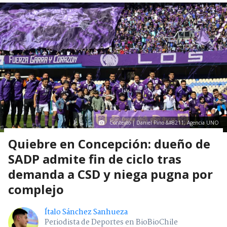
Contexto | Daniel Pino &#8211; Agencia UNO
Quiebre en Concepción: dueño de
SADP admite fin de ciclo tras
demanda a CSD y niega pugna por
complejo
Ítalo Sánchez Sanhueza
Periodista de Deportes en BioBioChile