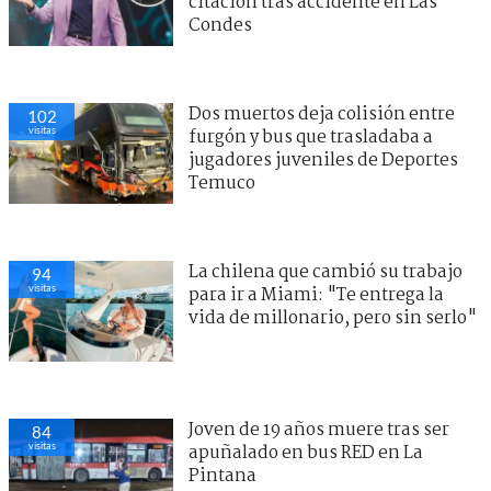
citación tras accidente en Las
Condes
Dos muertos deja colisión entre
102
visitas
furgón y bus que trasladaba a
jugadores juveniles de Deportes
Temuco
La chilena que cambió su trabajo
94
visitas
para ir a Miami: "Te entrega la
vida de millonario, pero sin serlo"
Joven de 19 años muere tras ser
84
visitas
apuñalado en bus RED en La
Pintana