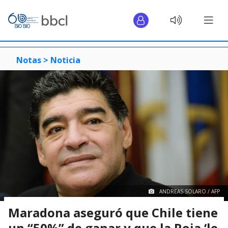
Notas >
Noticia
ANDREAS SOLARO / AFP
Maradona aseguró que Chile tiene
un “50%” de ganar y que la Roja ‘le