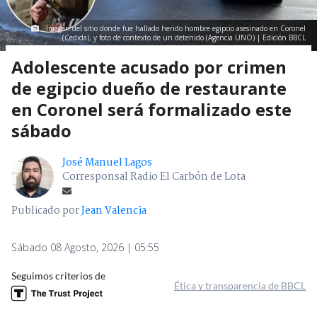
Imagen del sitio donde fue hallado herido hombre egipcio asesinado en Coronel
(Cedida); y foto de contexto de un detenido (Agencia UNO) | Edición BBCL
Adolescente acusado por crimen
de egipcio dueño de restaurante
en Coronel será formalizado este
sábado
José Manuel Lagos
Corresponsal Radio El Carbón de Lota
Publicado por
Jean Valencia
Sábado 08 Agosto, 2026 | 05:55
Seguimos criterios de
Ética y transparencia de BBCL