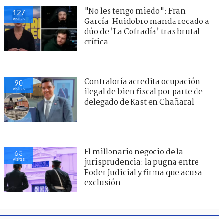
"No les tengo miedo": Fran
127
visitas
García-Huidobro manda recado a
dúo de ’La Cofradía’ tras brutal
crítica
Contraloría acredita ocupación
90
visitas
ilegal de bien fiscal por parte de
delegado de Kast en Chañaral
El millonario negocio de la
63
visitas
jurisprudencia: la pugna entre
Poder Judicial y firma que acusa
exclusión