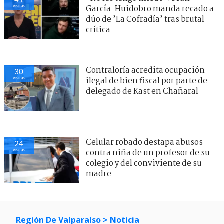
visitas
García-Huidobro manda recado a
dúo de ’La Cofradía’ tras brutal
crítica
Contraloría acredita ocupación
30
visitas
ilegal de bien fiscal por parte de
delegado de Kast en Chañaral
Celular robado destapa abusos
24
visitas
contra niña de un profesor de su
colegio y del conviviente de su
madre
Región De Valparaíso
> Noticia