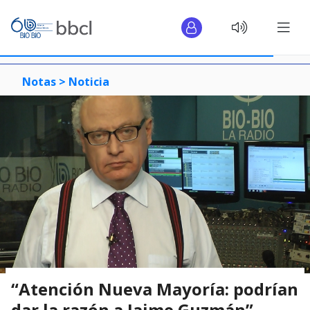
Notas >
Noticia
“Atención Nueva Mayoría: podrían
dar la razón a Jaime Guzmán”