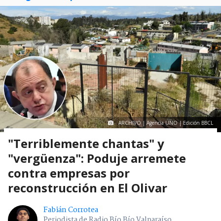
ARCHIVO | Agencia UNO | Edición BBCL
"Terriblemente chantas" y
"vergüenza": Poduje arremete
contra empresas por
reconstrucción en El Olivar
Fabián Corrotea
Periodista de Radio Bío Bío Valparaíso