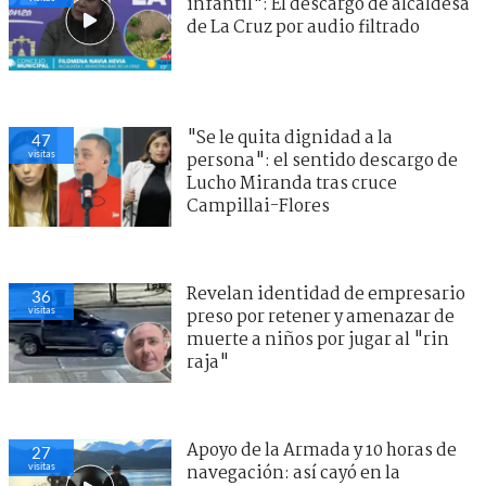
infantil": El descargo de alcaldesa
de La Cruz por audio filtrado
"Se le quita dignidad a la
47
visitas
persona": el sentido descargo de
Lucho Miranda tras cruce
Campillai-Flores
Revelan identidad de empresario
36
visitas
preso por retener y amenazar de
muerte a niños por jugar al "rin
raja"
Apoyo de la Armada y 10 horas de
27
visitas
navegación: así cayó en la