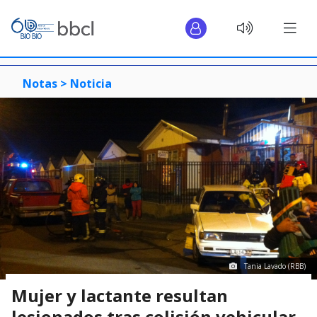
Notas >
Noticia
Tania Lavado (RBB)
Mujer y lactante resultan
lesionados tras colisión vehicular