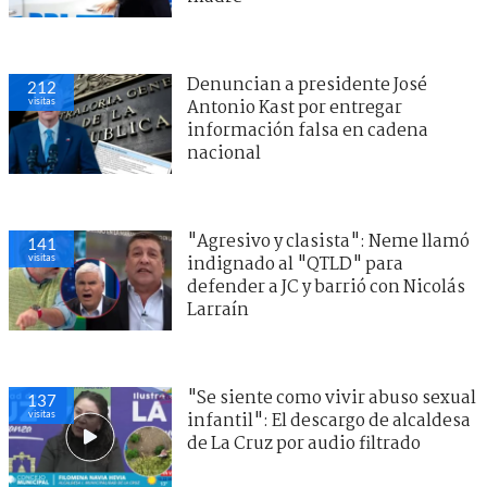
Denuncian a presidente José
212
visitas
Antonio Kast por entregar
información falsa en cadena
nacional
"Agresivo y clasista": Neme llamó
141
visitas
indignado al "QTLD" para
defender a JC y barrió con Nicolás
Larraín
"Se siente como vivir abuso sexual
137
visitas
infantil": El descargo de alcaldesa
de La Cruz por audio filtrado