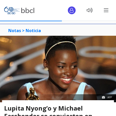
Notas >
Noticia
AFP
Lupita Nyong’o y Michael
Fassbender se convierten en