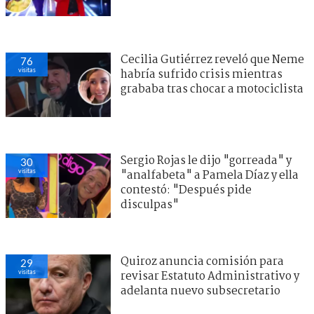
Cecilia Gutiérrez reveló que Neme
76
visitas
habría sufrido crisis mientras
grababa tras chocar a motociclista
Sergio Rojas le dijo "gorreada" y
30
visitas
"analfabeta" a Pamela Díaz y ella
contestó: "Después pide
disculpas"
Quiroz anuncia comisión para
29
visitas
revisar Estatuto Administrativo y
adelanta nuevo subsecretario