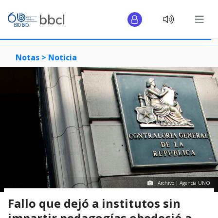
Notas >
Noticia
Archivo | Agencia UNO
Fallo que dejó a institutos sin
impartir pedagogías obedeció a