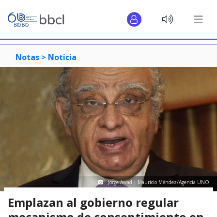
Notas >
Noticia
Jorge Awad | Mauricio Méndez/Agencia UNO
Emplazan al gobierno regular
mecanismo de consentimiento en