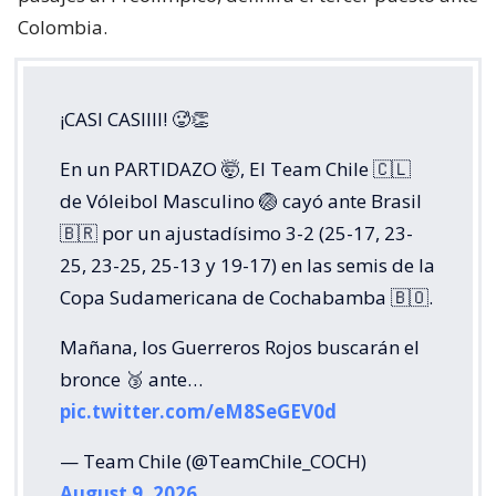
Colombia.
¡CASI CASIIII! 🥵👏
En un PARTIDAZO 🤯, El Team Chile 🇨🇱
de Vóleibol Masculino 🏐 cayó ante Brasil
🇧🇷 por un ajustadísimo 3-2 (25-17, 23-
25, 23-25, 25-13 y 19-17) en las semis de la
Copa Sudamericana de Cochabamba 🇧🇴.
Mañana, los Guerreros Rojos buscarán el
bronce 🥉 ante…
pic.twitter.com/eM8SeGEV0d
— Team Chile (@TeamChile_COCH)
August 9, 2026