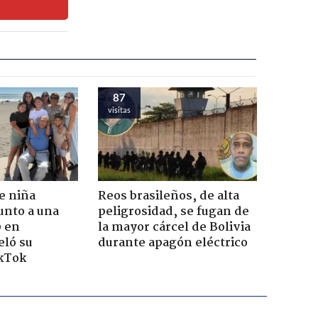
87
visitas
e niña
Reos brasileños, de alta
unto a una
peligrosidad, se fugan de
0 en
la mayor cárcel de Bolivia
eló su
durante apagón eléctrico
ikTok