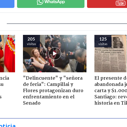
205
125
visitas
visitas
ncia
"Delincuente" y "señora
El presente d
su
de feria": Campillai y
abandonada j
Flores protagonizan duro
carta y $1.00
s
enfrentamiento en el
Santiago: rev
Senado
historia en T
oticia