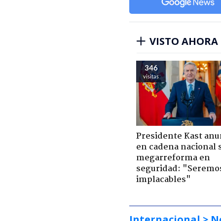
VISTO AHORA
346
visitas
Presidente Kast anu
en cadena nacional 
megarreforma en
seguridad: "Seremo
implacables"
Internacional
> N