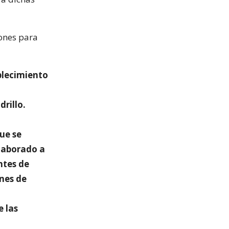
iones para
blecimiento
rillo.
ue se
elaborado a
ntes de
nes de
e las