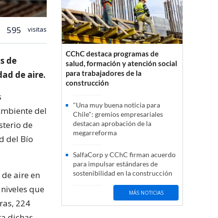
595
visitas
CChC destaca programas de
s de
salud, formación y atención social
para trabajadores de la
dad de aire.
construcción
s
"Una muy buena noticia para
Ambiente del
Chile": gremios empresariales
sterio de
destacan aprobación de la
megarreforma
d del Bío
SalfaCorp y CChC firman acuerdo
para impulsar estándares de
sostenibilidad en la construcción
 de aire en
 niveles que
MÁS NOTICIAS
ras, 224
ra dichas