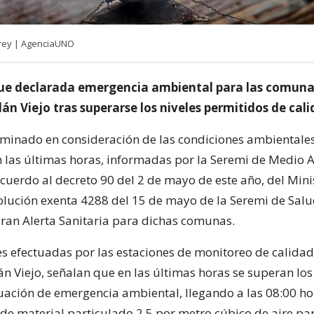
erey | AgenciaUNO
fue declarada emergencia ambiental para las comuna
llán Viejo tras superarse los niveles permitidos de cali
rminado en consideración de las condiciones ambientale
n las últimas horas, informadas por la Seremi de Medio 
acuerdo al decreto 90 del 2 de mayo de este año, del Mini
solución exenta 4288 del 15 de mayo de la Seremi de Salu
aran Alerta Sanitaria para dichas comunas.
s efectuadas por las estaciones de monitoreo de calidad
lán Viejo, señalan que en las últimas horas se superan los
tuación de emergencia ambiental, llegando a las 08:00 ho
e material particulado 2,5 por metro cúbico de aire pa