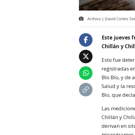
Archivo | David Cortes S
Este jueves 
Chillán y Chi
Esto fue dete
registradas e
Bío Bío, y de 
Salud y la re
Bío, que decl
Las medicione
Chillán y Chil
derivan en si
microgramos d