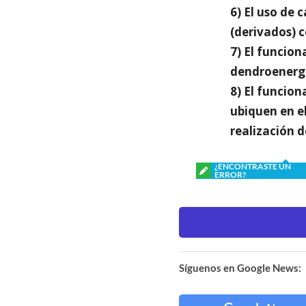
6) El uso de 
(derivados) 
7) El funcion
dendroenergét
8) El funcio
ubiquen en el
realización d
¿ENCONTRASTE UN
ERROR?
Síguenos en Google News: