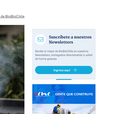
a de BioBioChile