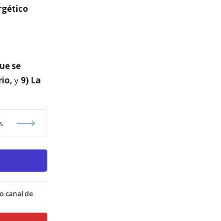
rgético
ue se
rio,
y
9) La
s
o canal de