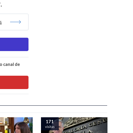
.
s
o canal de
171
visitas