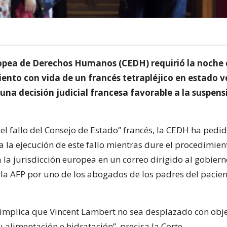
opea de Derechos Humanos (CEDH) requirió la noche 
ento con vida de un francés tetrapléjico en estado v
una decisión judicial francesa favorable a la suspens
el fallo del Consejo de Estado” francés, la CEDH ha pedi
 la ejecución de este fallo mientras dure el procedimien
a la jurisdicción europea en un correo dirigido al gobiern
 la AFP por uno de los abogados de los padres del pacien
implica que Vincent Lambert no sea desplazado con obj
 alimentación e hidratación”, precisa la Corte.