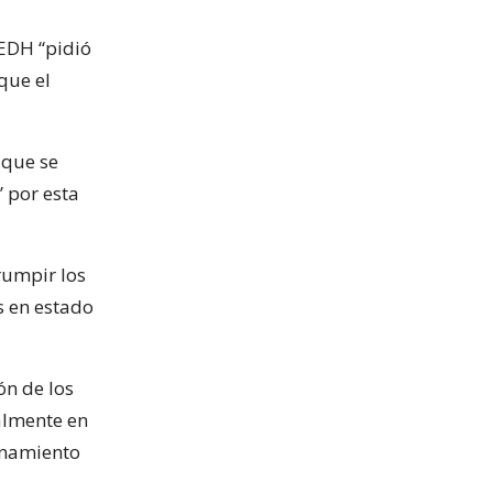
CEDH “pidió
que el
 que se
” por esta
rumpir los
s en estado
ón de los
ialmente en
cinamiento