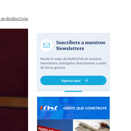
a de BioBioChile