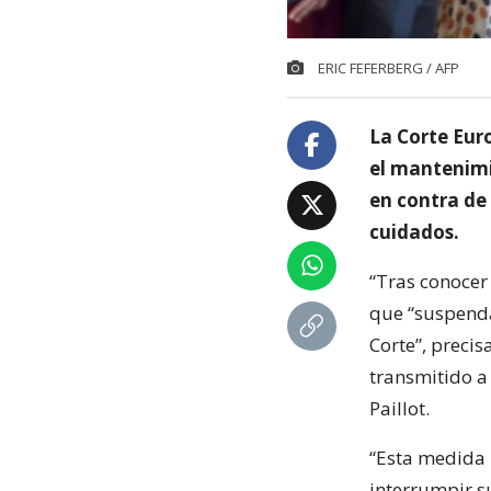
ERIC FEFERBERG / AFP
La Corte Eur
el mantenimi
en contra de 
cuidados.
“Tras conocer 
que “suspenda
Corte”, precis
transmitido a
Paillot.
“Esta medida 
interrumpir su