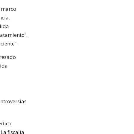
l marco
ncia.
dida
tratamiento”,
ciente”.
presado
vida
ntroversias
édico
a fiscalía