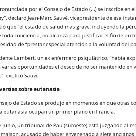
pronunciada por el Consejo de Estado (…) se inscribe en e
ley”, declaró Jean-Marc Sauvé, vicepresidente de esa insta
ó que “el estado de salud más grave, incluyendo la pér
e toda conciencia, no alcanza para justificar el fin de un 
esidad de “prestar especial atención a la voluntad del pa
idente Lambert, un ex enfermero psiquiátrico, “había ex
 varias oportunidades el deseo de no ser mantenido en 
e”, explicó Sauvé.
versias sobre eutanasia
Consejo de Estado se produjo en momentos en que otras co
la eutanasia ocupan un primer plano en Francia.
e junio, un tribunal de Pau (suroeste) está juzgando al m
maison, acusado de haber envenenado a siete ancianos. L