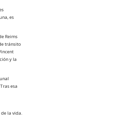
es
una, es
 de Reims
de tránsito
Vincent
ción y la
bunal
 Tras esa
de la vida.