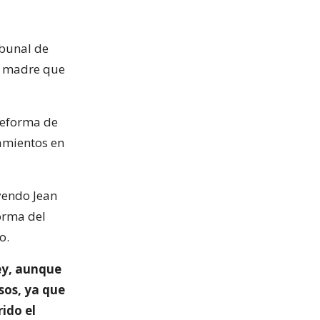
ibunal de
su madre que
reforma de
tamientos en
yendo Jean
forma del
o.
ley, aunque
sos, ya que
ido el