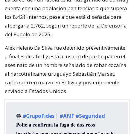
cuenta con una población penitenciaria que supera
los 8.421 internos, pese a que está diseñada para
albergar a 2.762, según un reporte de la Defensoría
del Pueblo de 2025.
Alex Heleno Da Silva fue detenido preventivamente
a finales de abril y está acusado de participar en el
asesinato de un hombre señalado de robar cocaína
al narcotraficante uruguayo Sebastián Marset,
capturado en marzo en Bolivia y posteriormente
enviado a Estados Unidos.
🔵
#GrupoFides
|
#ANF
#Seguridad
𝐏𝐨𝐥𝐢𝐜í𝐚 𝐜𝐨𝐧𝐟𝐢𝐫𝐦𝐚 𝐥𝐚 𝐟𝐮𝐠𝐚 𝐝𝐞 𝐝𝐨𝐬 𝐫𝐞𝐨𝐬
𝐛𝐫𝐚𝐬𝐢𝐥𝐞ñ𝐨𝐬 𝐪𝐮𝐞 𝐚𝐩𝐫𝐨𝐯𝐞𝐜𝐡𝐚𝐫𝐨𝐧 𝐞𝐥 𝐚𝐩𝐚𝐠ó𝐧 𝐞𝐧 𝐥𝐚