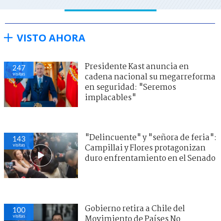
VISTO AHORA
Presidente Kast anuncia en
247
visitas
cadena nacional su megarreforma
en seguridad: "Seremos
implacables"
"Delincuente" y "señora de feria":
143
visitas
Campillai y Flores protagonizan
duro enfrentamiento en el Senado
Gobierno retira a Chile del
100
visitas
Movimiento de Países No