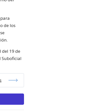
 para
o de los
 se
ión.
l del 19 de
 Suboficial
s