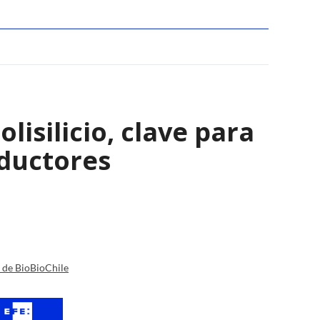
isilicio, clave para
nductores
a de BioBioChile