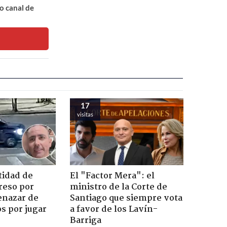
o canal de
17
visitas
tidad de
El "Factor Mera": el
reso por
ministro de la Corte de
enazar de
Santiago que siempre vota
s por jugar
a favor de los Lavín-
Barriga