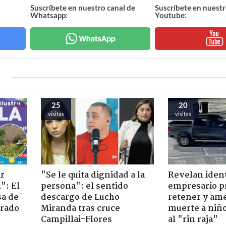
Suscríbete en nuestro canal de
Suscríbete en nuestr
Whatsapp:
Youtube:
25
20
visitas
visitas
ir
"Se le quita dignidad a la
Revelan iden
": El
persona": el sentido
empresario p
sa de
descargo de Lucho
retener y am
trado
Miranda tras cruce
muerte a niño
Campillai-Flores
al "rin raja"