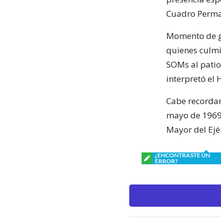
Cuadro Perma
Momento de gr
quienes culmin
SOMs al patio
interpretó el
Cabe recordar 
mayo de 1969,
Mayor del Ejér
¿ENCONTRASTE UN
ERROR?