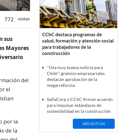
772
visitas
CChC destaca programas de
n sus
salud, formación y atención social
para trabajadores de la
les Mayores
construcción
iversario
"Una muy buena noticia para
Chile": gremios empresariales
ormación del
destacan aprobación de la
megarreforma
r el
istian
SalfaCorp y CChC firman acuerdo
para impulsar estándares de
sostenibilidad en la construcción
o por la
MÁS NOTICIAS
s de la
imo del