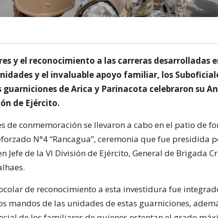
es y el reconocimiento a las carreras desarrolladas e
nidades y el invaluable apoyo familiar, los Suboficia
s guarniciones de Arica y Parinacota celebraron su An
ión de Ejército.
es de conmemoración se llevaron a cabo en el patio de f
forzado N°4 “Rancagua”, ceremonia que fue presidida po
Jefe de la VI División de Ejército, General de Brigada Cr
lhaes.
ocolar de reconocimiento a esta investidura fue integrad
los mandos de las unidades de estas guarniciones, ademá
ecial de los familiares de quienes ostentan el grado máx