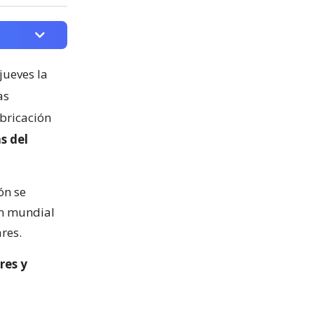
jueves la
as
abricación
s del
ón se
ón mundial
res.
res y