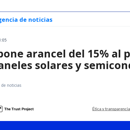
gencia de noticias
1:05
ne arancel del 15% al pol
paneles solares y semico
 de noticias
a
Ética y transparenci