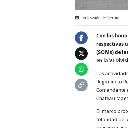
VI División de Ejército
Con los honor
respectivas u
(SOMs) de la
en la VI Divis
Las actividad
Regimiento Re
Comandante en 
Chateau Maga
El marco prot
totalidad de 
presencia esp