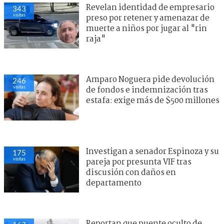
Revelan identidad de empresario
343
visitas
preso por retener y amenazar de
muerte a niños por jugar al "rin
raja"
Amparo Noguera pide devolución
246
visitas
de fondos e indemnización tras
estafa: exige más de $500 millones
Investigan a senador Espinoza y su
175
visitas
pareja por presunta VIF tras
discusión con daños en
departamento
Reportan que puente oculto de