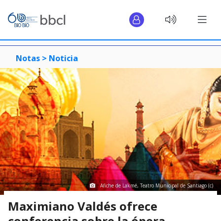
Notas >
Noticia
Afiche de Lakmé, Teatro Municipal de Santiago (c)
Maximiano Valdés ofrece
conferencia sobre la ópera