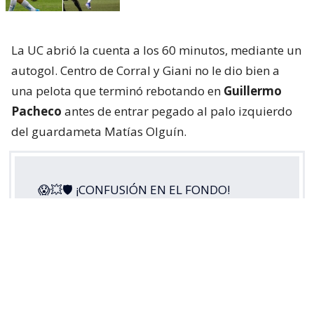
La UC abrió la cuenta a los 60 minutos, mediante un
autogol. Centro de Corral y Giani no le dio bien a
una pelota que terminó rebotando en
Guillermo
Pacheco
antes de entrar pegado al palo izquierdo
del guardameta Matías Olguín.
😱💥🛡 ¡CONFUSIÓN EN EL FONDO!
Guillermo Pacheco envió el balón a su
propio arco y puso la apertura de la
cuenta para
#LosCruzados
ante Cobresal,
en este
#MatchdayViernes
por la
#LigaDePrimeraMercadoLibre
2026.