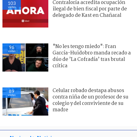
Contraloría acredita ocupación
103
visitas
ilegal de bien fiscal por parte de
delegado de Kast en Chañaral
"No les tengo miedo": Fran
96
visitas
García-Huidobro manda recado a
dúo de ’La Cofradía’ tras brutal
crítica
Celular robado destapa abusos
89
visitas
contra niña de un profesor de su
colegio y del conviviente de su
madre