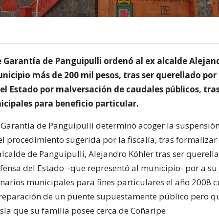
 Garantía de Panguipulli ordenó al ex alcalde Alejan
nicipio más de 200 mil pesos, tras ser querellado por
el Estado por malversación de caudales públicos, tras
cipales para beneficio particular.
 Garantía de Panguipulli determinó acoger la suspensió
l procedimiento sugerida por la fiscalía, tras formaliza
lcalde de Panguipulli, Alejandro Köhler tras ser querell
fensa del Estado –que representó al municipio- por a su 
ionarios municipales para fines particulares el año 2008 
a reparación de un puente supuestamente público pero qu
isla que su familia posee cerca de Coñaripe.