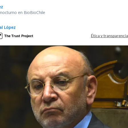
ez
r nocturno en BioBioChile
al López
Ética y transparenci