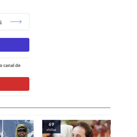
s
o canal de
69
visitas