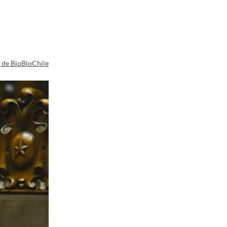
a de BioBioChile