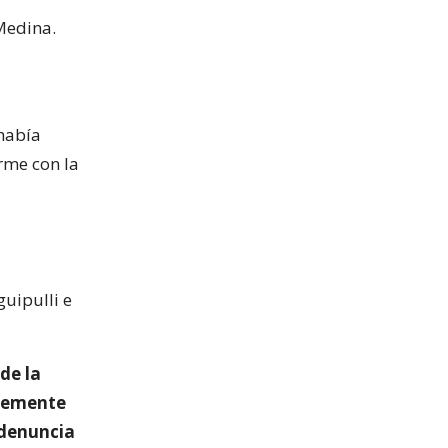
Medina.
había
orme con la
guipulli e
de la
ntemente
 denuncia