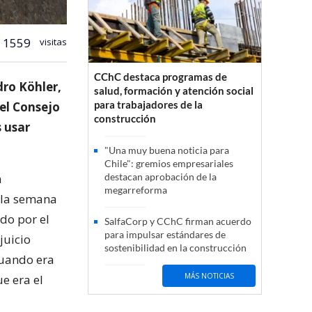
1559
visitas
CChC destaca programas de
dro Köhler,
salud, formación y atención social
para trabajadores de la
 el Consejo
construcción
 usar
"Una muy buena noticia para
Chile": gremios empresariales
n
destacan aprobación de la
megarreforma
r la semana
ado por el
SalfaCorp y CChC firman acuerdo
para impulsar estándares de
juicio
sostenibilidad en la construcción
cuando era
MÁS NOTICIAS
e era el