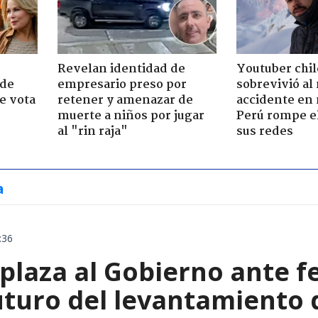
Revelan identidad de
Youtuber chi
 de
empresario preso por
sobrevivió al
e vota
retener y amenazar de
accidente en
-
muerte a niños por jugar
Perú rompe el
al "rin raja"
sus redes
a
:36
plaza al Gobierno ante f
uturo del levantamiento 