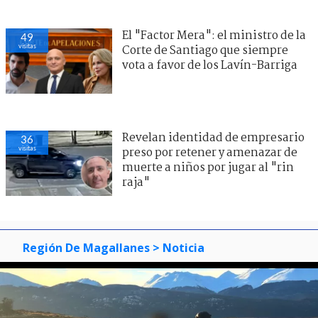
El "Factor Mera": el ministro de la
49
visitas
Corte de Santiago que siempre
vota a favor de los Lavín-Barriga
Revelan identidad de empresario
36
visitas
preso por retener y amenazar de
muerte a niños por jugar al "rin
raja"
Región De Magallanes
> Noticia